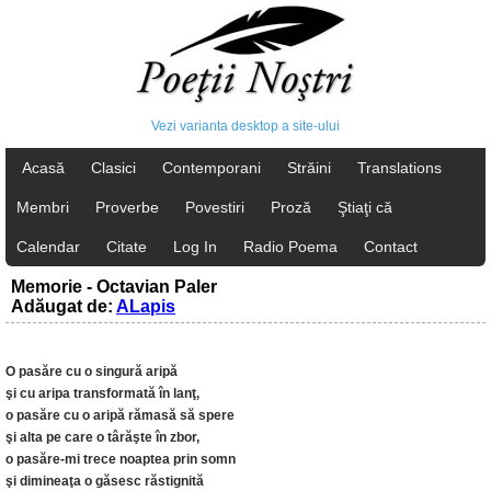
Vezi varianta desktop a site-ului
Acasă
Clasici
Contemporani
Străini
Translations
Membri
Proverbe
Povestiri
Proză
Ştiaţi că
Calendar
Citate
Log In
Radio Poema
Contact
Memorie - Octavian Paler
Adăugat de:
ALapis
O pasăre cu o singură aripă
şi cu aripa transformată în lanţ,
o pasăre cu o aripă rămasă să spere
şi alta pe care o târăşte în zbor,
o pasăre-mi trece noaptea prin somn
şi dimineaţa o găsesc răstignită