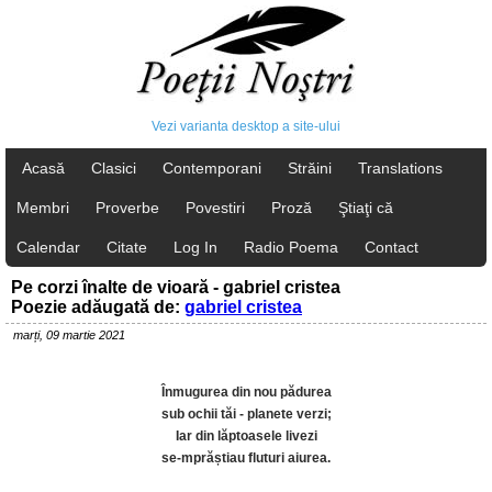
Vezi varianta desktop a site-ului
Acasă
Clasici
Contemporani
Străini
Translations
Membri
Proverbe
Povestiri
Proză
Ştiaţi că
Calendar
Citate
Log In
Radio Poema
Contact
Pe corzi înalte de vioară - gabriel cristea
Poezie adăugată de:
gabriel cristea
marți, 09 martie 2021
Înmugurea din nou pădurea
sub ochii tăi - planete verzi;
Iar din lăptoasele livezi
se-mprăștiau fluturi aiurea.