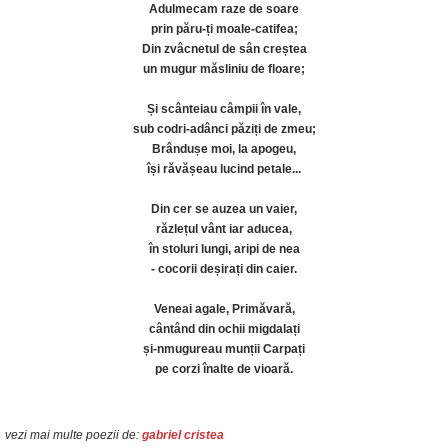
Adulmecam raze de soare
prin păru-ți moale-catifea;
Din zvâcnetul de sân creștea
un mugur măsliniu de floare;
Și scânteiau câmpii în vale,
sub codri-adânci păziți de zmeu;
Brândușe moi, la apogeu,
își răvășeau lucind petale...
Din cer se auzea un vaier,
răzlețul vânt iar aducea,
în stoluri lungi, aripi de nea
- cocorii deșirați din caier.
Veneai agale, Primăvară,
cântând din ochii migdalați
și-nmugureau munții Carpați
pe corzi înalte de vioară.
vezi mai multe poezii de:
gabriel cristea