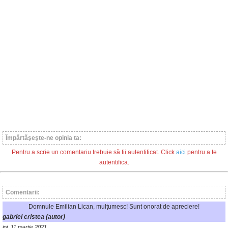
Împărtăşeşte-ne opinia ta:
Pentru a scrie un comentariu trebuie să fii autentificat. Click
aici
pentru a te
autentifica.
Comentarii:
Domnule Emilian Lican, mulțumesc! Sunt onorat de apreciere!
gabriel cristea (autor)
joi, 11 martie 2021