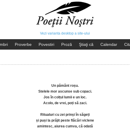
Vezi varianta desktop a site-ului
mbri
Proverbe
Povestiri
Proză
Ştiaţi că
Calendar
Cit
Un pământ roșu.
Stelele mor ascunse sub copaci.
Jos în colțul lumii e un loc.
Acolo, de vrei, poți să zaci.
Ritualuri cu zei prinși în săgeți
și puși la prăjit peste flăcări viclene
amintesc, aiurea cumva, că odată