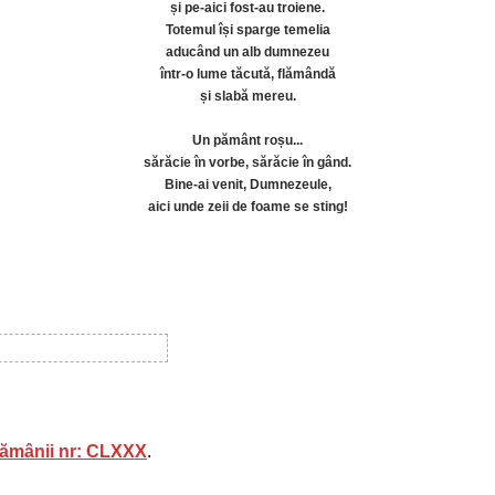
și pe-aici fost-au troiene.
Totemul își sparge temelia
aducând un alb dumnezeu
într-o lume tăcută, flămândă
și slabă mereu.
Un pământ roșu...
sărăcie în vorbe, sărăcie în gând.
Bine-ai venit, Dumnezeule,
aici unde zeii de foame se sting!
tămânii nr: CLXXX
.