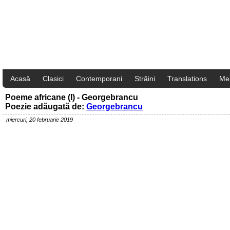
Acasă
Clasici
Contemporani
Străini
Translations
Me
Poeme africane (I) - Georgebrancu
Poezie adăugată de:
Georgebrancu
miercuri, 20 februarie 2019