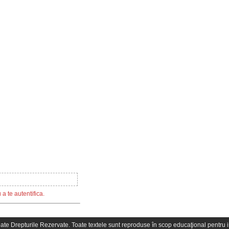
a te autentifica.
oate Drepturile Rezervate. Toate textele sunt reproduse în scop educaţional pentru in