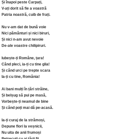
Și înapoi peste Carpați,
V-ați dorit să fie a voastră
Patria noastră, cuib de frați.
Nu v-am dat de bună voie
Nici pământuri și nici biruri,
Și nici n-am avut nevoie
De-ale voastre chilipiruri.
Iubește-ți Române, țara!
Când pleci, ia-ți cu tine glia!
Și când urci pe trepte scara
Ia-ți cu tine, România!
Ai bani mulți în țări străine,
Și belșug să pui pe masă,
Vorbește-ți neamul de bine
Și când poți mai dă pe-acasă.
Ia-ți curaj de la strămoși,
Depune flori la veșnicii,
Nu uita de anii frumoși
Petrecuți cu ai țării fii.