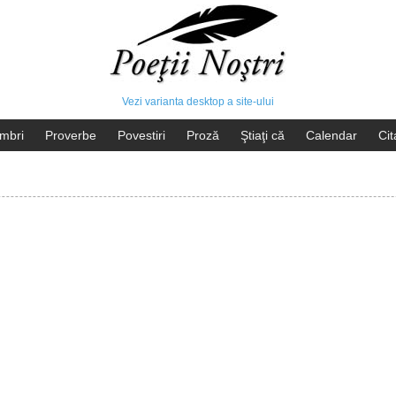
Vezi varianta desktop a site-ului
mbri
Proverbe
Povestiri
Proză
Ştiaţi că
Calendar
Cit