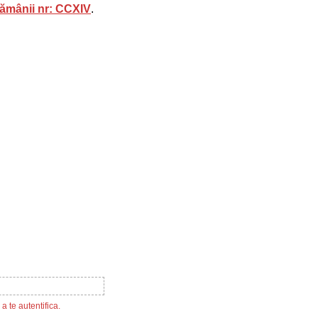
ămânii nr: CCXIV
.
a te autentifica.