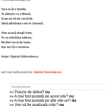
Țara ta îți e familie,
Te iubește ca o Mamă,
Și pe-un tril de ciocârlie
Simți pământul cum te cheamă.
Vino acasă dragă frate,
Te va-mbrățișa iubirea,
Nicăieri nu ai de toate,
Dar aici îți e menirea.
Autor: Gabriel Stănciulescu
vezi mai multe poezii de:
Gabriel Stanciulescu
Detalii poezie:
»» Poezie de debut?
nu
»» A mai fost postată pe acest site?
nu
»» A mai fost postată pe alte site-uri?
da
»» Vrei să fie analizată critic?
nu