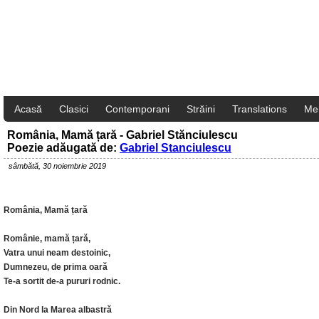
Acasă
Clasici
Contemporani
Străini
Translations
Me
România, Mamă țară - Gabriel Stănciulescu
Poezie adăugată de:
Gabriel Stanciulescu
sâmbătă, 30 noiembrie 2019
România, Mamă țară
Românie, mamă țară,
Vatra unui neam destoinic,
Dumnezeu, de prima oară
Te-a sortit de-a pururi rodnic.
Din Nord la Marea albastră