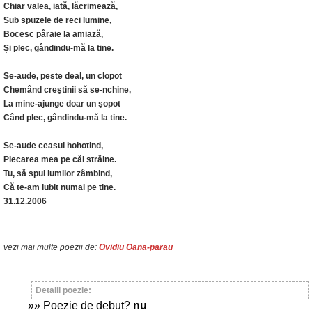
Chiar valea, iată, lăcrimează,
Sub spuzele de reci lumine,
Bocesc pâraie la amiază,
Și plec, gândindu-mă la tine.
Se-aude, peste deal, un clopot
Chemând creştinii să se-nchine,
La mine-ajunge doar un şopot
Când plec, gândindu-mă la tine.
Se-aude ceasul hohotind,
Plecarea mea pe căi străine.
Tu, să spui lumilor zâmbind,
Că te-am iubit numai pe tine.
31.12.2006
vezi mai multe poezii de:
Ovidiu Oana-parau
Detalii poezie:
»» Poezie de debut?
nu