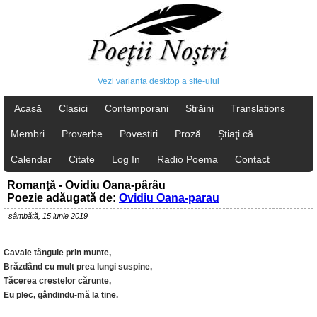
Vezi varianta desktop a site-ului
Acasă
Clasici
Contemporani
Străini
Translations
Membri
Proverbe
Povestiri
Proză
Ştiaţi că
Calendar
Citate
Log In
Radio Poema
Contact
Romanţă - Ovidiu Oana-pârâu
Poezie adăugată de:
Ovidiu Oana-parau
sâmbătă, 15 iunie 2019
Cavale tânguie prin munte,
Brăzdând cu mult prea lungi suspine,
Tăcerea crestelor cărunte,
Eu plec, gândindu-mă la tine.