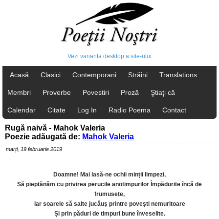
Vezi varianta desktop a site-ului
Acasă
Clasici
Contemporani
Străini
Translations
Membri
Proverbe
Povestiri
Proză
Ştiaţi că
Calendar
Citate
Log In
Radio Poema
Contact
Rugă naivă - Mahok Valeria
Poezie adăugată de:
Mahok Valeria
marți, 19 februarie 2019
Doamne! Mai lasă-ne ochii minții limpezi,
Să pieptănăm cu privirea perucile anotimpurilor Împădurite încă de
frumusețe,
Iar soarele să salte jucăuș printre povești nemuritoare
Și prin păduri de timpuri bune înveselite.