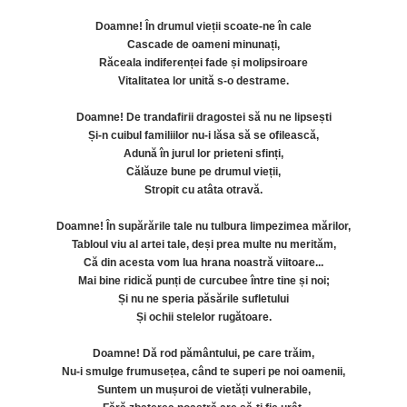
Doamne! În drumul vieții scoate-ne în cale
Cascade de oameni minunați,
Răceala indiferenței fade și molipsiroare
Vitalitatea lor unită s-o destrame.
Doamne! De trandafirii dragostei să nu ne lipsești
Și-n cuibul familiilor nu-i lăsa să se ofilească,
Adună în jurul lor prieteni sfinți,
Călăuze bune pe drumul vieții,
Stropit cu atâta otravă.
Doamne! În supărările tale nu tulbura limpezimea mărilor,
Tabloul viu al artei tale, deși prea multe nu merităm,
Că din acesta vom lua hrana noastră viitoare...
Mai bine ridică punți de curcubee între tine și noi;
Și nu ne speria păsările sufletului
Și ochii stelelor rugătoare.
Doamne! Dă rod pământului, pe care trăim,
Nu-i smulge frumusețea, când te superi pe noi oamenii,
Suntem un mușuroi de vietăți vulnerabile,