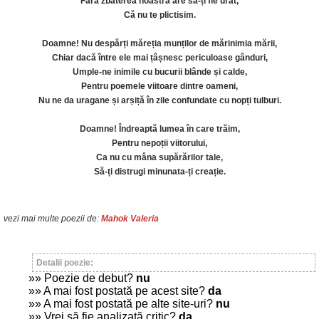
Fără zbaterea noastră are să-ți fie urât,
Că nu te plictisim.
Doamne! Nu despărți măreția munților de mărinimia mării,
Chiar dacă între ele mai țâșnesc periculoase gânduri,
Umple-ne inimile cu bucurii blânde și calde,
Pentru poemele viitoare dintre oameni,
Nu ne da uragane și arșiță în zile confundate cu nopți tulburi.
Doamne! Îndreaptă lumea în care trăim,
Pentru nepoții viitorului,
Ca nu cu mâna supărărilor tale,
Să-ți distrugi minunata-ți creație.
vezi mai multe poezii de:
Mahok Valeria
Detalii poezie:
»» Poezie de debut?
nu
»» A mai fost postată pe acest site?
da
»» A mai fost postată pe alte site-uri?
nu
»» Vrei să fie analizată critic?
da