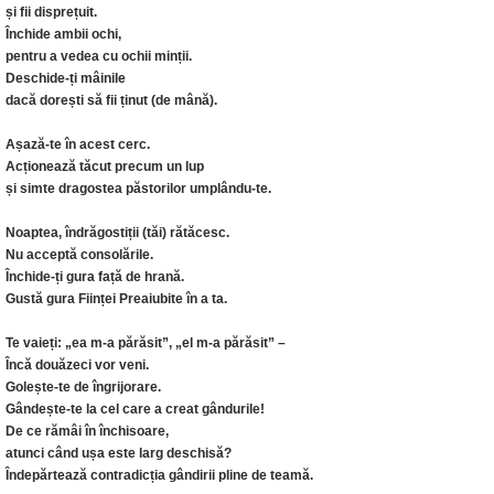
și fii disprețuit.
Închide ambii ochi,
pentru a vedea cu ochii minții.
Deschide-ți mâinile
dacă dorești să fii ținut (de mână).
Așază-te în acest cerc.
Acționează tăcut precum un lup
și simte dragostea păstorilor umplându-te.
Noaptea, îndrăgostiții (tăi) rătăcesc.
Nu acceptă consolările.
Închide-ți gura față de hrană.
Gustă gura Ființei Preaiubite în a ta.
Te vaieți: „ea m-a părăsit”, „el m-a părăsit” –
Încă douăzeci vor veni.
Golește-te de îngrijorare.
Gândește-te la cel care a creat gândurile!
De ce rămâi în închisoare,
atunci când ușa este larg deschisă?
Îndepărtează contradicția gândirii pline de teamă.