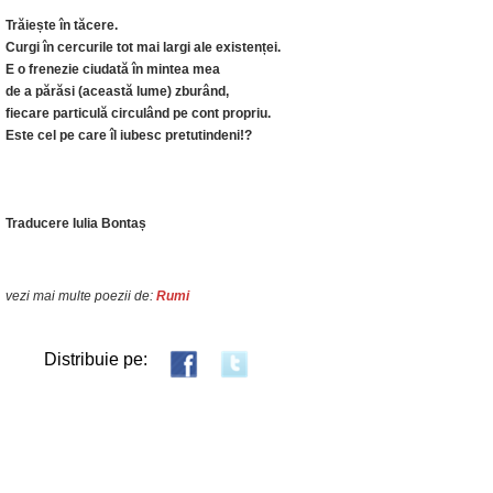
Trăiește în tăcere.
Curgi în cercurile tot mai largi ale existenței.
E o frenezie ciudată în mintea mea
de a părăsi (această lume) zburând,
fiecare particulă circulând pe cont propriu.
Este cel pe care îl iubesc pretutindeni!?
Traducere Iulia Bontaș
vezi mai multe poezii de:
Rumi
Distribuie pe: