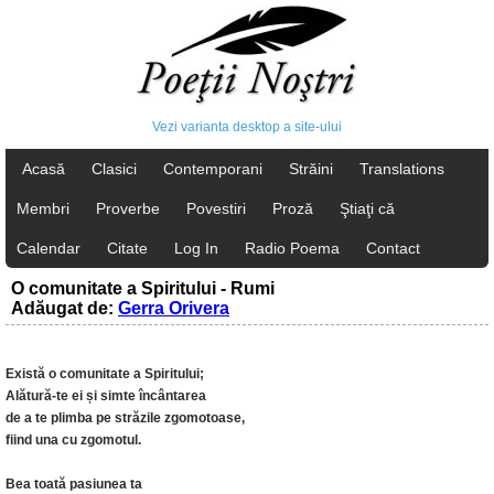
Vezi varianta desktop a site-ului
Acasă
Clasici
Contemporani
Străini
Translations
Membri
Proverbe
Povestiri
Proză
Ştiaţi că
Calendar
Citate
Log In
Radio Poema
Contact
O comunitate a Spiritului - Rumi
Adăugat de:
Gerra Orivera
Există o comunitate a Spiritului;
Alătură-te ei și simte încântarea
de a te plimba pe străzile zgomotoase,
fiind una cu zgomotul.
Bea toată pasiunea ta