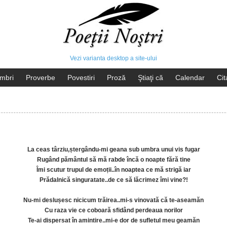
Vezi varianta desktop a site-ului
mbri
Proverbe
Povestiri
Proză
Ştiaţi că
Calendar
Cit
La ceas târziu,ștergându-mi geana sub umbra unui vis fugar
Rugând pământul să mă rabde încă o noapte fără tine
Îmi scutur trupul de emoții..în noaptea ce mă strigă iar
Prădalnică singuratate..de ce să lăcrimez îmi vine?!
Nu-mi deslușesc nicicum trăirea..mi-s vinovată că te-aseamăn
Cu raza vie ce coboară sfidând perdeaua norilor
Te-ai dispersat în amintire..mi-e dor de sufletul meu geamăn