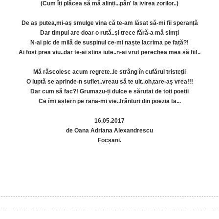
(Cum îți plăcea să mă alinți...pân' la ivirea zorilor..)
De aș putea,mi-aș smulge vina că te-am lăsat să-mi fii speranță
Dar timpul are doar o rută..și trece fără-a mă simți
N-ai pic de milă de suspinul ce-mi naște lacrima pe față?!
Ai fost prea viu..dar te-ai stins iute..n-ai vrut perechea mea să fii!..
Mă răscolesc acum regrete..le strâng în cufărul tristeții
O luptă se aprinde-n suflet..vreau să te uit..oh,tare-aș vrea!!!
Dar cum să fac?! Grumazu-ți dulce e sărutat de toți poeții
Ce îmi aștern pe rana-mi vie..frânturi din poezia ta...
16.05.2017
de Oana Adriana Alexandrescu
Focșani.