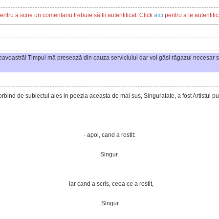
entru a scrie un comentariu trebuie să fii autentificat. Click
aici
pentru a te autentific
neavoastră! Timpul mă presează din cauza serviciului dar voi găsi răgazul necesar s
orbind de subiectul ales in poezia aceasta de mai sus, Singuratate, a fost Artistul pu
.
- apoi, cand a rostit:
Singur.
- iar cand a scris, ceea ce a rostit,
.Singur.