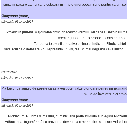
simte impacare atunci cand coboara in rimele unei poezii, scriu pentru ca am senz
Onnyanna (autor)
sâmbătă, 03 iunie 2017
Privesc in juru-mi. Majoritatea criticilor acestor vremuri, au cartea Dezbinarii 'n
vremuri, unde.. intr-o proportie considerabila, i
Te rog sa folosesti apelativele simple, indicate. Fiindca altfel
Daca scrii ca o detasare - nu reprezinta un vis, real, ci mai degraba ceva iluzoriu. D
th3mirr0r
sâmbătă, 03 iunie 2017
Mă bucur că sunteți de părere că aș avea potențial..e o onoare pentru mine,ținând c
multe de învățat și aici am a
Onnyanna (autor)
sâmbătă, 03 iunie 2017
Nicidecum. Nu rima si masura, cum nici alta parte studiata sub egida Prozodiei,
Adâncimea, îngemănată cu prozodia, devine ca o manastire, sub care Artistul rost