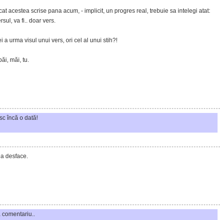
decat acestea scrise pana acum, - implicit, un progres real, trebuie sa intelegi atat:
sul, va fi.. doar vers.
i a urma visul unui vers, ori cel al unui stih?!
ăi, măi, tu.
sc încă o dată!
 a desface.
 comentariu..