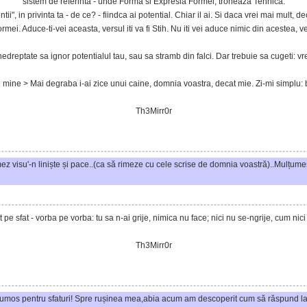
sistem de referinta - unde Forma si Expresia Formei, troneaza Tehnica.
ii", in privinta ta - de ce? - fiindca ai potential. Chiar il ai. Si daca vrei mai mult, 
ei. Aduce-ti-vei aceasta, versul iti va fi Stih. Nu iti vei aduce nimic din acestea, ver
 nedreptate sa ignor potentialul tau, sau sa stramb din falci. Dar trebuie sa cugeti: vre
mine > Mai degraba i-ai zice unui caine, domnia voastra, decat mie. Zi-mi simplu: b
Th3Mirr0r
ez visu'-n liniște și pace..(ca să rimeze cu cele scrise de domnia voastră)..Mulțume
 pe sfat - vorba pe vorba: tu sa n-ai grije, nimica nu face; nici nu se-ngrije, cum nici
Th3Mirr0r
umos pentru sfaturi! Spre rușinea mea,abia acum am descoperit cum să răspund la