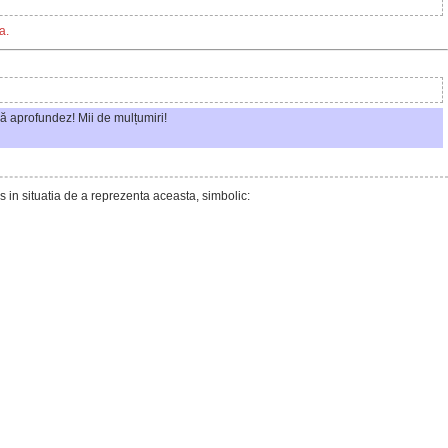
a.
ă aprofundez! Mii de mulțumiri!
s in situatia de a reprezenta aceasta, simbolic: