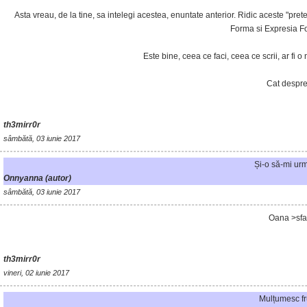
Asta vreau, de la tine, sa intelegi acestea, enuntate anterior. Ridic aceste "pretent
Forma si Expresia Form
Este bine, ceea ce faci, ceea ce scrii, ar fi o
Cat despre 
th3mirr0r
sâmbătă, 03 iunie 2017
Și-o să-mi urm
Onnyanna (autor)
sâmbătă, 03 iunie 2017
Oana >sfat
th3mirr0r
vineri, 02 iunie 2017
Mulțumesc fr