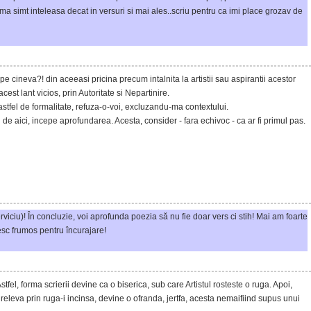
a simt inteleasa decat in versuri si mai ales..scriu pentru ca imi place grozav de
 pe cineva?! din aceeasi pricina precum intalnita la artistii sau aspirantii acestor
acest lant vicios, prin Autoritate si Nepartinire.
o astfel de formalitate, refuza-o-voi, excluzandu-ma contextului.
si de aici, incepe aprofundarea. Acesta, consider - fara echivoc - ca ar fi primul pas.
iciu)! În concluzie, voi aprofunda poezia să nu fie doar vers ci stih! Mai am foarte
mesc frumos pentru încurajare!
l, forma scrierii devine ca o biserica, sub care Artistul rosteste o ruga. Apoi,
eleva prin ruga-i incinsa, devine o ofranda, jertfa, acesta nemaifiind supus unui