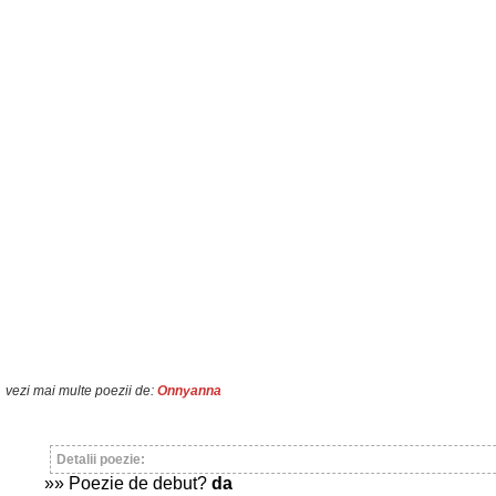
vezi mai multe poezii de:
Onnyanna
Detalii poezie:
»» Poezie de debut?
da