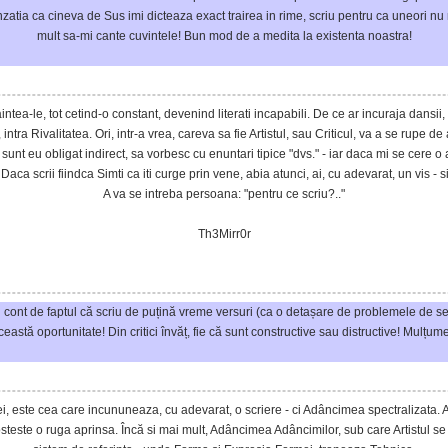
atia ca cineva de Sus imi dicteaza exact trairea in rime, scriu pentru ca uneori nu m
mult sa-mi cante cuvintele! Bun mod de a medita la existenta noastra!
aintea-le, tot cetind-o constant, devenind literati incapabili. De ce ar incuraja dansii,
ntra Rivalitatea. Ori, intr-a vrea, careva sa fie Artistul, sau Criticul, va a se rupe de 
, sunt eu obligat indirect, sa vorbesc cu enuntari tipice "dvs." - iar daca mi se cere 
aca scrii fiindca Simti ca iti curge prin vene, abia atunci, ai, cu adevarat, un vis - 
A va se intreba persoana: "pentru ce scriu?.."
Th3Mirr0r
ont de faptul că scriu de puțină vreme versuri (ca o detașare de problemele de serv
ceastă oportunitate! Din critici învăț, fie că sunt constructive sau distructive! Mulțu
 este cea care incununeaza, cu adevarat, o scriere - ci Adâncimea spectralizata. Astfe
este o ruga aprinsa. Încă si mai mult, Adâncimea Adâncimilor, sub care Artistul se r