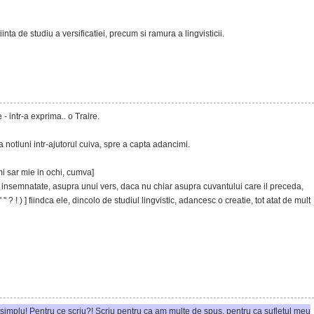
nta de studiu a versificatiei, precum si ramura a lingvisticii.
- intr-a exprima.. o Traire.
notiuni intr-ajutorul cuiva, spre a capta adancimi.
mi sar mie in ochi, cumva]
 insemnatate, asupra unui vers, daca nu chiar asupra cuvantului care il preceda,
 " ? ! ) ] fiindca ele, dincolo de studiul lingvistic, adancesc o creatie, tot atat de mult
i simplu! Pentru ce scriu?! Scriu pentru ca am multe de spus, pentru ca sufletul meu