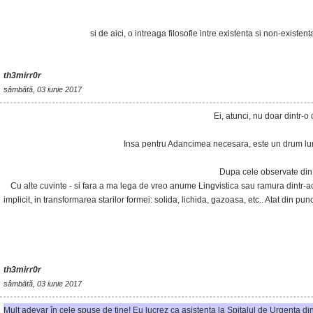
si de aici, o intreaga filosofie intre existenta si non-existe
th3mirr0r
sâmbătă, 03 iunie 2017
Ei, atunci, nu doar dintr-o
Insa pentru Adancimea necesara, este un drum lung,
Dupa cele observate din s
Cu alte cuvinte - si fara a ma lega de vreo anume Lingvistica sau ramura dintr-
implicit, in transformarea starilor formei: solida, lichida, gazoasa, etc.. Atat din punct
th3mirr0r
sâmbătă, 03 iunie 2017
Mult adevar în cele spuse de tine! Eu lucrez ca asistenta la Spitalul de Urgenta di