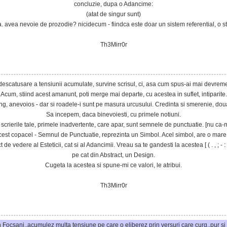
concluzie, dupa o Adancime:
(atat de singur sunt)
nta. avea nevoie de prozodie? nicidecum - fiindca este doar un sistem referential, o stii
Th3Mirr0r
 descatusare a tensiunii acumulate, survine scrisul, ci, asa cum spus-ai mai devreme 
Acum, stiind acest amanunt, poti merge mai departe, cu acestea in suflet, intiparite.
 anevoios - dar si roadele-i sunt pe masura urcusului. Credinta si smerenie, doua 
Sa incepem, daca binevoiesti, cu primele notiuni.
crierile tale, primele inadvertente, care apar, sunt semnele de punctuatie. [nu ca-
acest copacel - Semnul de Punctuatie, reprezinta un Simbol. Acel simbol, are o mare
 de vedere al Esteticii, cat si al Adancimii. Vreau sa te gandesti la acestea [ ( . , ; - : '
pe cat din Abstract, un Design.
Cugeta la acestea si spune-mi ce valori, le atribui.
Th3Mirr0r
n Focsani..acumulez multa tensiune pe care o eliberez prin versuri care curg..pur s