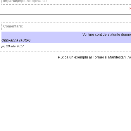
Împărtăşeşte-ne opinia ta:
P
Comentarii:
Voi ține cont de sfaturile dum
Onnyanna (autor)
joi, 20 iulie 2017
P.S: ca un exemplu al Formei si Manifestarii, v