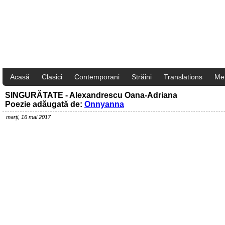
Acasă
Clasici
Contemporani
Străini
Translations
Me
SINGURĂTATE - Alexandrescu Oana-Adriana
Poezie adăugată de:
Onnyanna
marți, 16 mai 2017