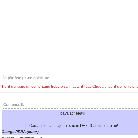
Împărtăşeşte-ne opinia ta:
Pentru a scrie un comentariu trebuie să fii autentificat. Click
aici
pentru a te autenti
Comentarii:
pavalachepaul :
Caută în orice dicţionar sau în DEX .S-auzim de bine!
George PENA (autor)