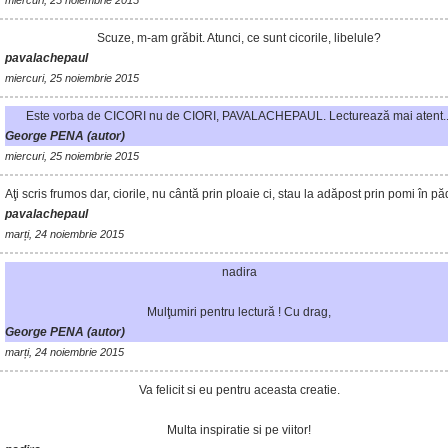
miercuri, 25 noiembrie 2015
Scuze, m-am grăbit. Atunci, ce sunt cicorile, libelule?
pavalachepaul
miercuri, 25 noiembrie 2015
Este vorba de CICORI nu de CIORI, PAVALACHEPAUL. Lecturează mai atent..
George PENA (autor)
miercuri, 25 noiembrie 2015
Aţi scris frumos dar, ciorile, nu cântă prin ploaie ci, stau la adăpost prin pomi în pă
pavalachepaul
marți, 24 noiembrie 2015
nadira
Mulţumiri pentru lectură ! Cu drag,
George PENA (autor)
marți, 24 noiembrie 2015
Va felicit si eu pentru aceasta creatie.
Multa inspiratie si pe viitor!