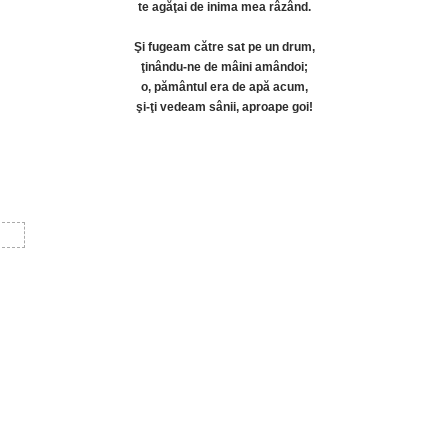
te agăţai de inima mea râzând.
Şi fugeam către sat pe un drum,
ţinându-ne de mâini amândoi;
o, pământul era de apă acum,
şi-ţi vedeam sânii, aproape goi!