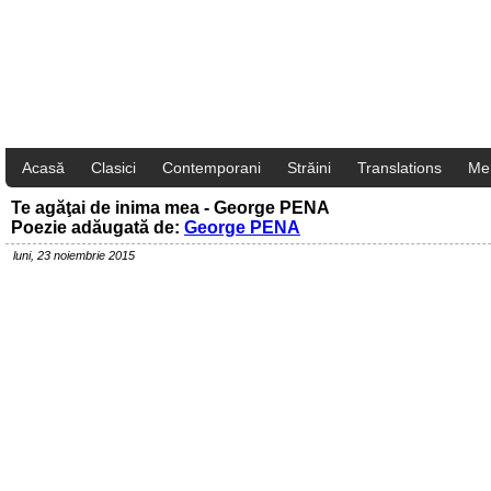
Acasă
Clasici
Contemporani
Străini
Translations
Me
Te agăţai de inima mea - George PENA
Poezie adăugată de:
George PENA
luni, 23 noiembrie 2015