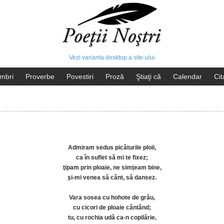
Vezi varianta desktop a site-ului
mbri
Proverbe
Povestiri
Proză
Ştiaţi că
Calendar
Cit
Admiram sedus picăturile ploii,
ca în suflet să mi te fixez;
ţipam prin ploaie, ne simţeam bine,
şi-mi venea să cânt, să dansez.
Vara sosea cu hohote de grâu,
cu cicori de ploaie cântând;
tu, cu rochia udă ca-n copilărie,