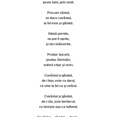
peste lumi, prin zenit.
Precum vântul,
se duce cuvântul,
la fel este şi gândul.
Odată pornite,
nu pot fi oprite,
şi nici măiestrite.
Produc bucurii,
produc întristări,
euforii chiar şi orori.
Cuvântul şi gândul,
de-i bun, este ca darul,
ce vine la fel ca şi zefirul.
Cuvântul şi gândul,
de-i rău, este berbecul,
ce loveşte aşa ca taifunul.