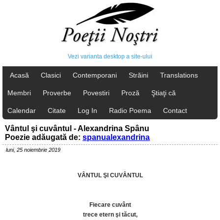
Vezi varianta desktop a site-ului
Acasă
Clasici
Contemporani
Străini
Translations
Membri
Proverbe
Povestiri
Proză
Ştiaţi că
Calendar
Citate
Log In
Radio Poema
Contact
Vântul şi cuvântul - Alexandrina Spânu
Poezie adăugată de:
spanualexandrina
luni, 25 noiembrie 2019
VÂNTUL ŞI CUVÂNTUL
Fiecare cuvânt
trece etern şi tăcut,