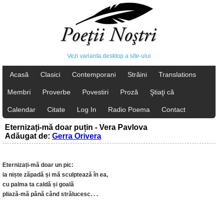
Vezi varianta desktop a site-ului
Acasă
Clasici
Contemporani
Străini
Translations
Membri
Proverbe
Povestiri
Proză
Ştiaţi că
Calendar
Citate
Log In
Radio Poema
Contact
Eternizați-mă doar puțin - Vera Pavlova
Adăugat de:
Gerra Orivera
Eternizați-mă doar un pic:
ia niște zăpadă și mă sculptează în ea,
cu palma ta caldă și goală
pliază-mă până când strălucesc. . .