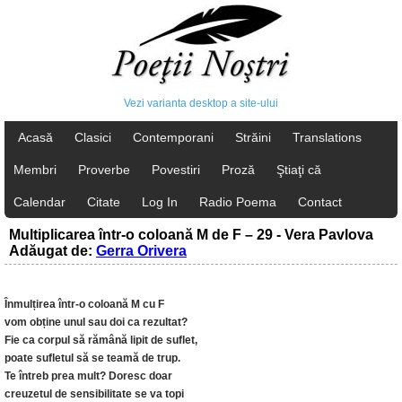
Vezi varianta desktop a site-ului
Acasă
Clasici
Contemporani
Străini
Translations
Membri
Proverbe
Povestiri
Proză
Ştiaţi că
Calendar
Citate
Log In
Radio Poema
Contact
Multiplicarea într-o coloană M de F – 29 - Vera Pavlova
Adăugat de:
Gerra Orivera
Înmulțirea într-o coloană M cu F
vom obține unul sau doi ca rezultat?
Fie ca corpul să rămână lipit de suflet,
poate sufletul să se teamă de trup.
Te întreb prea mult? Doresc doar
creuzetul de sensibilitate se va topi