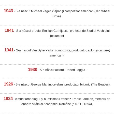
1943
- S-a născut Michael Zager, clăpar şi compozitor american (Ten Wheel
Drive).
1941
- S-a născut preotul Emilian Corniţescu, profesor de Studiul Vechiului
Testament.
1941
- S-a născut Van Dyke Parks, compozitor, producător, actor şi cântăreţ
american).
1930
- S-a născut actorul Robert Loggia.
1926
- S-a născut George Martin, celebrul producător britanic (The Beatles).
1924
- A murit arheologul şi numismatul francez Ernest Babelon, membru de
onoare străin al Academiei Române (n.07.11.1854).