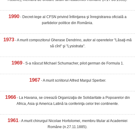
1990
- Decret-lege al CFSN privind înfiinţarea şi înregistrarea oficială a
partidelor politice din România.
1973
- A murit compozitorul Gherase Dendrino, autor al operetelor "Lăsaţi-mă
să cînt" şi "Lysistrata".
1969
- S-a născut Michael Schumacher, pilot german de Formula 1.
1967
- A murit scriitorul Alfred Margul Sperber.
1966
- La Havana, se creează Organizaţia de Solidaritate a Popoarelor din
Africa, Asia şi America Latină la conferinţa celor trei continente.
1961
- A murit chirurgul Nicolae Hortolomei, membru titular al Academiei
Române (n.27.11.1885).