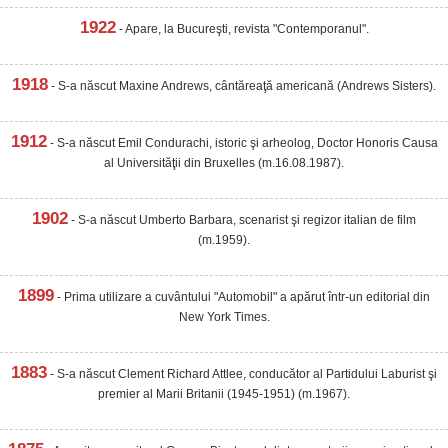
1922
- Apare, la Bucureşti, revista "Contemporanul".
1918
- S-a născut Maxine Andrews, cântăreaţă americană (Andrews Sisters).
1912
- S-a născut Emil Condurachi, istoric şi arheolog, Doctor Honoris Causa
al Universităţii din Bruxelles (m.16.08.1987).
1902
- S-a născut Umberto Barbara, scenarist şi regizor italian de film
(m.1959).
1899
- Prima utilizare a cuvântului "Automobil" a apărut într-un editorial din
New York Times.
1883
- S-a născut Clement Richard Attlee, conducător al Partidului Laburist şi
premier al Marii Britanii (1945-1951) (m.1967).