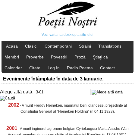
Vezi varianta desktop a site-ului
Acasă
Clasici
Contemporani
Străini
Translations
Membri
Proverbe
Povestiri
Proză
Ştiaţi că
Calendar
Citate
Log In
Radio Poema
Contact
Evenimente întâmplate în data de 3 Ianuarie:
Alege altă dată:
2002
- A murit Freddy Heineken, magnatul berii olandeze, preşedinte al
Consiliului General al "Heineken Holding" (n.04.11.1923).
2001
- A murit inginerul agronom belgian Cyrielaugusr Maria Assche (Van
Assche), membru de onoare străin al Academiei Române (n.17.08.1931).