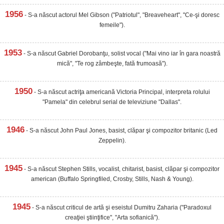
1956
- S-a născut actorul Mel Gibson ("Patriotul", "Breaveheart", "Ce-şi doresc
femeile").
1953
- S-a născut Gabriel Dorobanţu, solist vocal ("Mai vino iar în gara noastră
mică", "Te rog zâmbeşte, fată frumoasă").
1950
- S-a născut actriţa americană Victoria Principal, interpreta rolului
"Pamela" din celebrul serial de televiziune "Dallas".
1946
- S-a născut John Paul Jones, basist, clăpar şi compozitor britanic (Led
Zeppelin).
1945
- S-a născut Stephen Stills, vocalist, chitarist, basist, clăpar şi compozitor
american (Buffalo Springfiled, Crosby, Stills, Nash & Young).
1945
- S-a născut criticul de artă şi eseistul Dumitru Zaharia ("Paradoxul
creaţiei ştiinţifice", "Arta sofianică").