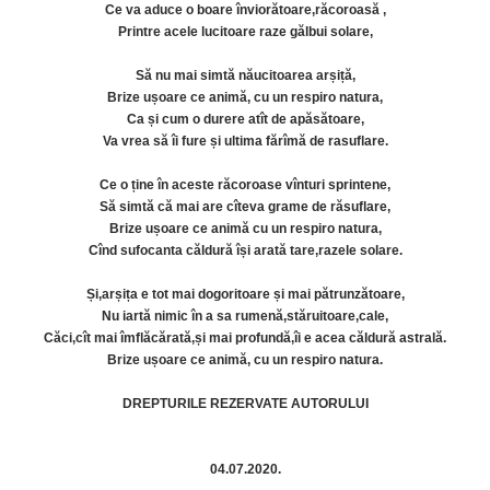
Ce va aduce o boare înviorătoare,răcoroasă ,
Printre acele lucitoare raze gălbui solare,
Să nu mai simtă năucitoarea arșiță,
Brize ușoare ce animă, cu un respiro natura,
Ca și cum o durere atît de apăsătoare,
Va vrea să îi fure și ultima fărîmă de rasuflare.
Ce o ține în aceste răcoroase vînturi sprintene,
Să simtă că mai are cîteva grame de răsuflare,
Brize ușoare ce animă cu un respiro natura,
Cînd sufocanta căldură își arată tare,razele solare.
Și,arșița e tot mai dogoritoare și mai pătrunzătoare,
Nu iartă nimic în a sa rumenă,stăruitoare,cale,
Căci,cît mai îmflăcărată,și mai profundă,îi e acea căldură astrală.
Brize ușoare ce animă, cu un respiro natura.
DREPTURILE REZERVATE AUTORULUI
04.07.2020.