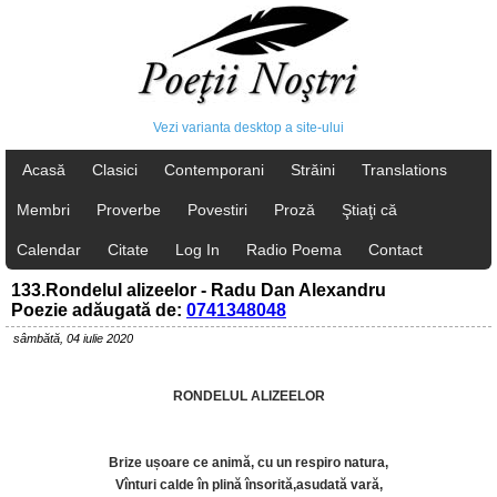
Vezi varianta desktop a site-ului
Acasă
Clasici
Contemporani
Străini
Translations
Membri
Proverbe
Povestiri
Proză
Ştiaţi că
Calendar
Citate
Log In
Radio Poema
Contact
133.Rondelul alizeelor - Radu Dan Alexandru
Poezie adăugată de:
0741348048
sâmbătă, 04 iulie 2020
RONDELUL ALIZEELOR
Brize ușoare ce animă, cu un respiro natura,
Vînturi calde în plină însorită,asudată vară,