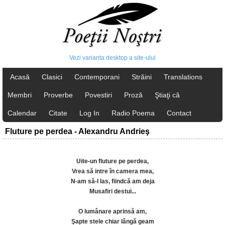
Vezi varianta desktop a site-ului
Acasă
Clasici
Contemporani
Străini
Translations
Membri
Proverbe
Povestiri
Proză
Ştiaţi că
Calendar
Citate
Log In
Radio Poema
Contact
Fluture pe perdea - Alexandru Andrieş
Uite-un fluture pe perdea,
Vrea să intre în camera mea,
N-am să-l las, fiindcă am deja
Musafiri destui...
O lumânare aprinsă am,
Şapte stele chiar lângă geam