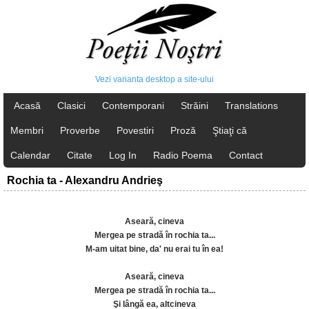
Vezi varianta desktop a site-ului
Acasă
Clasici
Contemporani
Străini
Translations
Membri
Proverbe
Povestiri
Proză
Ştiaţi că
Calendar
Citate
Log In
Radio Poema
Contact
Rochia ta - Alexandru Andrieş
Aseară, cineva
Mergea pe stradă în rochia ta...
M-am uitat bine, da' nu erai tu în ea!
Aseară, cineva
Mergea pe stradă în rochia ta...
Şi lângă ea, altcineva