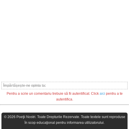
Împărtăşeşte-ne opinia ta:
Pentru a scrie un comentariu trebuie să fii autentificat. Click
aici
pentru a te
autentifica.
© 2026 Poeţii Nostri. Toate Drepturile Rezervate. Toate textele sunt reproduse
în scop educaţional pentru informarea utilizatorului.