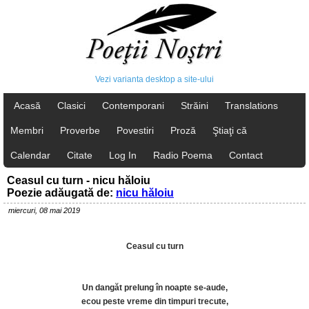
Vezi varianta desktop a site-ului
Acasă
Clasici
Contemporani
Străini
Translations
Membri
Proverbe
Povestiri
Proză
Ştiaţi că
Calendar
Citate
Log In
Radio Poema
Contact
Ceasul cu turn - nicu hăloiu
Poezie adăugată de:
nicu hăloiu
miercuri, 08 mai 2019
Ceasul cu turn
Un dangăt prelung în noapte se-aude,
ecou peste vreme din timpuri trecute,