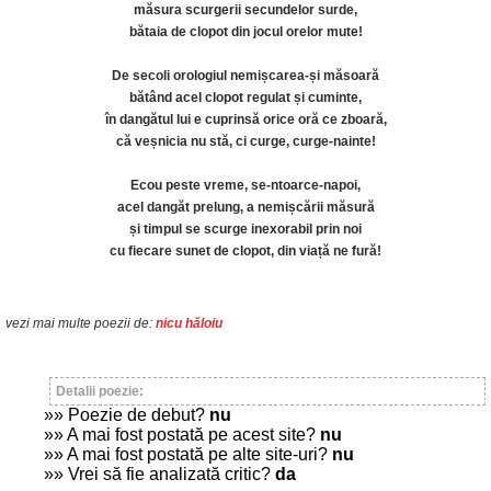
măsura scurgerii secundelor surde,
bătaia de clopot din jocul orelor mute!
De secoli orologiul nemișcarea-și măsoară
bătând acel clopot regulat și cuminte,
în dangătul lui e cuprinsă orice oră ce zboară,
că veșnicia nu stă, ci curge, curge-nainte!
Ecou peste vreme, se-ntoarce-napoi,
acel dangăt prelung, a nemișcării măsură
și timpul se scurge inexorabil prin noi
cu fiecare sunet de clopot, din viață ne fură!
vezi mai multe poezii de:
nicu hăloiu
Detalii poezie:
»» Poezie de debut?
nu
»» A mai fost postată pe acest site?
nu
»» A mai fost postată pe alte site-uri?
nu
»» Vrei să fie analizată critic?
da