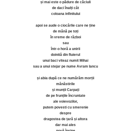
și mai este o pădure de căciuli
de daci înalți cât
coloana infinitului
apoi se aude o ciocârlie care ne ține
de mână pe toți
în vreme de război
sau
într-o horă a unirii
doinită din fluierul
unui baci viteaz numit Mihai
sau a unui stejar pe nume Avram Iancu
și abia după ce ne numărăm morții
mânăstirile
și munții Carpați
de pe frunțile încruntate
ale voievozilor,
putem povesti cu smerenie
despre
dragostea de țară și altora
dar mai ales
nouă înșine