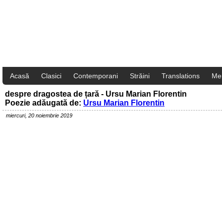
Acasă
Clasici
Contemporani
Străini
Translations
Me
despre dragostea de țară - Ursu Marian Florentin
Poezie adăugată de:
Ursu Marian Florentin
miercuri, 20 noiembrie 2019