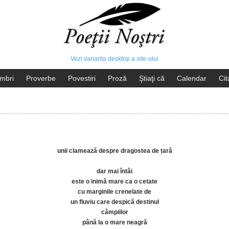
Vezi varianta desktop a site-ului
mbri
Proverbe
Povestiri
Proză
Ştiaţi că
Calendar
Cit
unii clamează despre dragostea de țară
dar mai întâi
este o inimă mare ca o cetate
cu marginile crenelate de
un fluviu care despică destinul
câmpiilor
până la o mare neagră