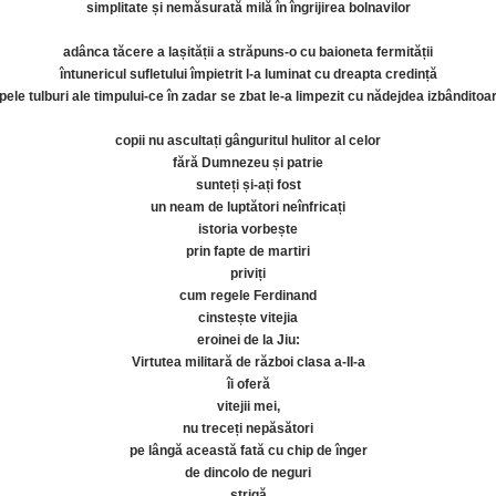
simplitate și nemăsurată milă în îngrijirea bolnavilor
adânca tăcere a lașității a străpuns-o cu baioneta fermității
întunericul sufletului împietrit l-a luminat cu dreapta credință
pele tulburi ale timpului-ce în zadar se zbat le-a limpezit cu nădejdea izbânditoa
copii nu ascultați gânguritul hulitor al celor
fără Dumnezeu și patrie
sunteți și-ați fost
un neam de luptători neînfricați
istoria vorbește
prin fapte de martiri
priviți
cum regele Ferdinand
cinstește vitejia
eroinei de la Jiu:
Virtutea militară de război clasa a-II-a
îi oferă
vitejii mei,
nu treceți nepăsători
pe lângă această fată cu chip de înger
de dincolo de neguri
strigă