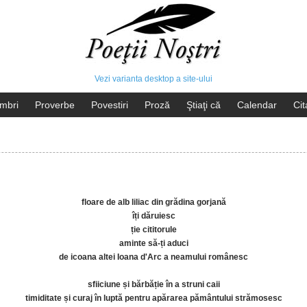
Vezi varianta desktop a site-ului
mbri
Proverbe
Povestiri
Proză
Ştiaţi că
Calendar
Cit
floare de alb liliac din grădina gorjană
îți dăruiesc
ție cititorule
aminte să-ți aduci
de icoana altei Ioana d'Arc a neamului românesc
sfiiciune și bărbăție în a struni caii
timiditate și curaj în luptă pentru apărarea pământului strămosesc