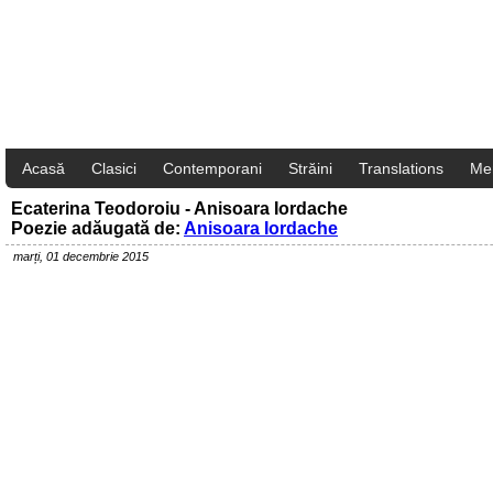
Acasă
Clasici
Contemporani
Străini
Translations
Me
Ecaterina Teodoroiu - Anisoara Iordache
Poezie adăugată de:
Anisoara Iordache
marți, 01 decembrie 2015