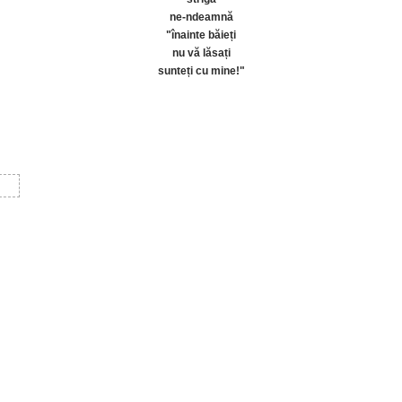
ne-ndeamnă
"înainte băieți
nu vă lăsați
sunteți cu mine!"