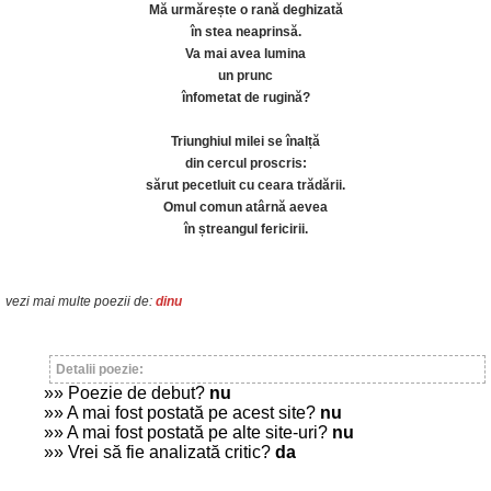
Mă urmărește o rană deghizată
în stea neaprinsă.
Va mai avea lumina
un prunc
înfometat de rugină?
Triunghiul milei se înalță
din cercul proscris:
sărut pecetluit cu ceara trădării.
Omul comun atârnă aevea
în ștreangul fericirii.
vezi mai multe poezii de:
dinu
Detalii poezie:
»» Poezie de debut?
nu
»» A mai fost postată pe acest site?
nu
»» A mai fost postată pe alte site-uri?
nu
»» Vrei să fie analizată critic?
da