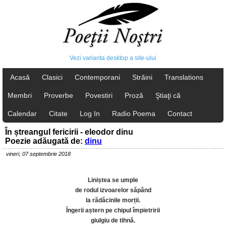
Vezi varianta desktop a site-ului
Acasă
Clasici
Contemporani
Străini
Translations
Membri
Proverbe
Povestiri
Proză
Ştiaţi că
Calendar
Citate
Log In
Radio Poema
Contact
În ștreangul fericirii - eleodor dinu
Poezie adăugată de:
dinu
vineri, 07 septembrie 2018
Liniștea se umple
de rodul izvoarelor săpând
la rădăcinile morții.
Îngerii aștern pe chipul împietririi
giulgiu de tihnă.