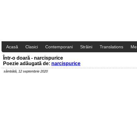
Acasă
Clasici
Contemporani
Străini
Translations
Me
Într-o doară - narcispurice
Poezie adăugată de:
narcispurice
sâmbătă, 12 septembrie 2020