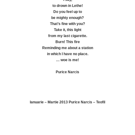
to drown in Lethe!
Do you feel up to
be mighty enough?
That’s fine with you?
Take it, this light
from my last cigarette.
Burn! This fire
Reminding me about a station
in which I have no place.
… woe is me!
Purice Narcis
Ianuarie – Martie 2013 Purice Narcis – Teofil