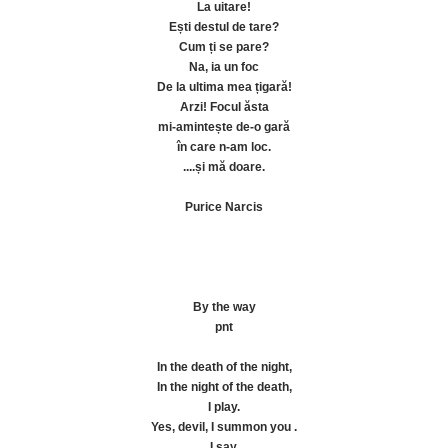
La uitare!
Ești destul de tare?
Cum ți se pare?
Na, ia un foc
De la ultima mea țigară!
Arzi! Focul ăsta
mi-amintește de-o gară
în care n-am loc.
....și mă doare.
Purice Narcis
By the way
pnt
In the death of the night,
In the night of the death,
I play.
Yes, devil, I summon you .
I say,