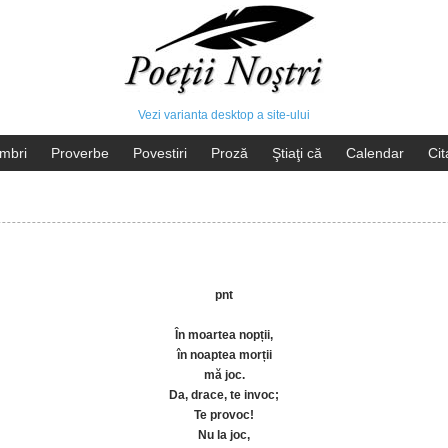
Vezi varianta desktop a site-ului
mbri
Proverbe
Povestiri
Proză
Ştiaţi că
Calendar
Cit
pnt
În moartea nopții,
în noaptea morții
mă joc.
Da, drace, te invoc;
Te provoc!
Nu la joc,