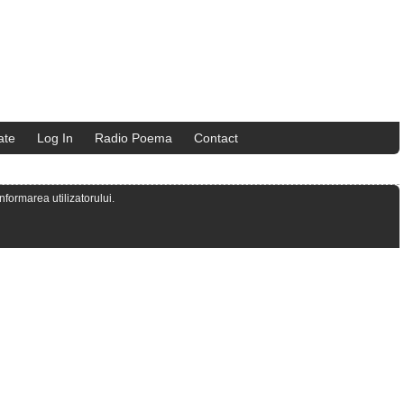
ate
Log In
Radio Poema
Contact
formarea utilizatorului.