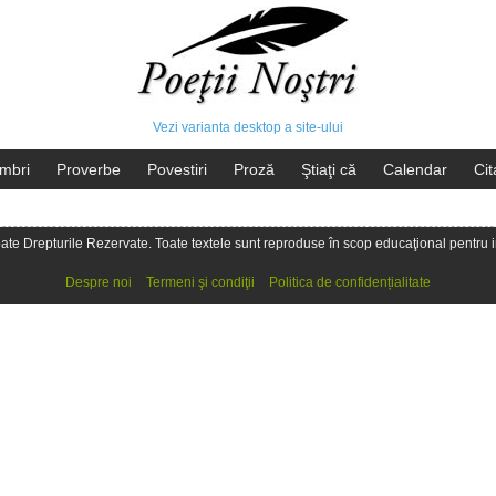
Vezi varianta desktop a site-ului
mbri
Proverbe
Povestiri
Proză
Ştiaţi că
Calendar
Cit
oate Drepturile Rezervate. Toate textele sunt reproduse în scop educaţional pentru in
Despre noi
Termeni şi condiţii
Politica de confidențialitate