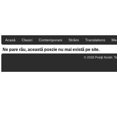
Acasă
Clasici
Contemporani
Străini
Translations
Me
Ne pare rău, această poezie nu mai există pe site.
© 2026 Poeţii Nostri. T