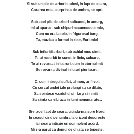
Si sub un pilc de arbori stufosi, in fapt de seara,
Cararea mea, surprinsa de umbra, se opri.
Sub acel pilc de arbori salbateci, in amurg,
mi-ai aparut - sub chipuri necunoscute mie,
Cum nu erai acolo, in frigurosul burg,
Tu, muzica a formei in zbor, Euritmie!
Sub infloritii arbori, sub ochiul meu uimit,
Te-ai resorbit in sunet, in linie, culoare,
Te-ai revarsat in lucruri, cum in eternul mit
Se revarsa divinul in luturi pieritoare.
O, cum intregul suflet, al meu, ar fi voit
Cu cercul undei tale prelungi sa se dilate,
Sa spintece vazduhul si - larg si inmiit -
Sa simta ca vibraza in lumi nenumarate...
Si-n acel fapt de seara, uitindu-ma spre Nord,
In ceasul cind penumbra la orizont descreste
Iar seara intirzie un somnolent acord,
Mi s-a parut ca domul de ghiata se topeste.