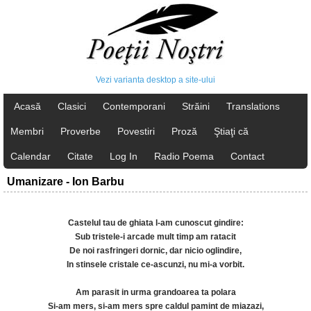
Vezi varianta desktop a site-ului
Acasă
Clasici
Contemporani
Străini
Translations
Membri
Proverbe
Povestiri
Proză
Ştiaţi că
Calendar
Citate
Log In
Radio Poema
Contact
Umanizare - Ion Barbu
Castelul tau de ghiata l-am cunoscut gindire:
Sub tristele-i arcade mult timp am ratacit
De noi rasfringeri dornic, dar nicio oglindire,
In stinsele cristale ce-ascunzi, nu mi-a vorbit.
Am parasit in urma grandoarea ta polara
Si-am mers, si-am mers spre caldul pamint de miazazi,