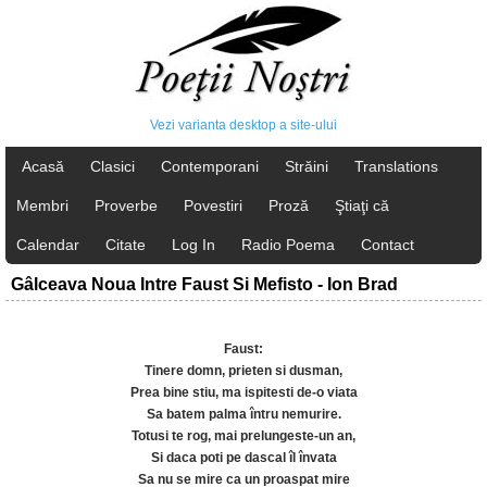
Vezi varianta desktop a site-ului
Acasă
Clasici
Contemporani
Străini
Translations
Membri
Proverbe
Povestiri
Proză
Ştiaţi că
Calendar
Citate
Log In
Radio Poema
Contact
Gâlceava Noua Intre Faust Si Mefisto - Ion Brad
Faust:
Tinere domn, prieten si dusman,
Prea bine stiu, ma ispitesti de-o viata
Sa batem palma întru nemurire.
Totusi te rog, mai prelungeste-un an,
Si daca poti pe dascal îl învata
Sa nu se mire ca un proaspat mire