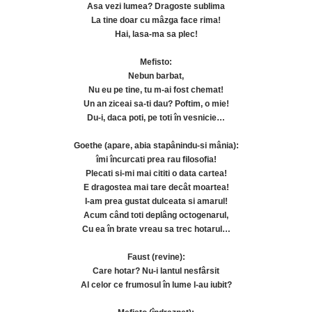
Asa vezi lumea? Dragoste sublima
La tine doar cu mâzga face rima!
Hai, lasa-ma sa plec!
Mefisto:
Nebun barbat,
Nu eu pe tine, tu m-ai fost chemat!
Un an ziceai sa-ti dau? Poftim, o mie!
Du-i, daca poti, pe toti în vesnicie…
Goethe (apare, abia stapânindu-si mânia):
îmi încurcati prea rau filosofia!
Plecati si-mi mai cititi o data cartea!
E dragostea mai tare decât moartea!
I-am prea gustat dulceata si amarul!
Acum când toti deplâng octogenarul,
Cu ea în brate vreau sa trec hotarul…
Faust (revine):
Care hotar? Nu-i lantul nesfârsit
Al celor ce frumosul în lume l-au iubit?