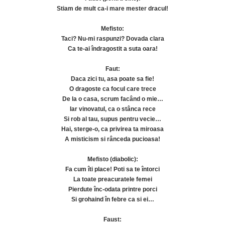
Stiam de mult ca-i mare mester dracul!
Mefisto:
Taci? Nu-mi raspunzi? Dovada clara
Ca te-ai îndragostit a suta oara!
Faut:
Daca zici tu, asa poate sa fie!
O dragoste ca focul care trece
De la o casa, scrum facând o mie…
Iar vinovatul, ca o stânca rece
Si rob al tau, supus pentru vecie…
Hai, sterge-o, ca privirea ta miroasa
A misticism si rânceda pucioasa!
Mefisto (diabolic):
Fa cum îti place! Poti sa te întorci
La toate preacuratele femei
Pierdute înc-odata printre porci
Si grohaind în febre ca si ei…
Faust: