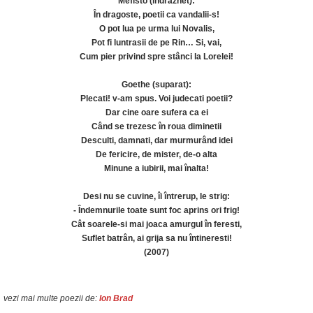
Mefisto (îndraznet):
În dragoste, poetii ca vandalii-s!
O pot lua pe urma lui Novalis,
Pot fi luntrasii de pe Rin… Si, vai,
Cum pier privind spre stânci la Lorelei!
Goethe (suparat):
Plecati! v-am spus. Voi judecati poetii?
Dar cine oare sufera ca ei
Când se trezesc în roua diminetii
Desculti, damnati, dar murmurând idei
De fericire, de mister, de-o alta
Minune a iubirii, mai înalta!
Desi nu se cuvine, îi întrerup, le strig:
- Îndemnurile toate sunt foc aprins ori frig!
Cât soarele-si mai joaca amurgul în feresti,
Suflet batrân, ai grija sa nu întineresti!
(2007)
vezi mai multe poezii de:
Ion Brad