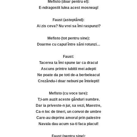
Mefisto (doar pentru el):
E-ndragostit lulea acest mosneag!
Faust (asteptând):
Ai zis ceva? Nu vrei sa îmi raspunzi?
Mefisto (tot pentru sine):
Doarme cu capul între sâni rotunzi…
Faust:
Tacerea ta îmi spune iar ca dracul
Ascuns printre iubitii mei adepti
Ne poate da pe toti de-a berbeleacul
Crezându-i doar nebuni pe întelepti!
Mefisto (cu voce tare):
T;i-am auzit aceste gânduri sumbre.
Dar ia priveste-n jur, sa vezi, Maestre,
Ca-n loc de tineri, un convoi de umbre
Care-au deprins amorul prin palestre
Navala dau acum sa-ti faca placul!
Faust (pentru sine):