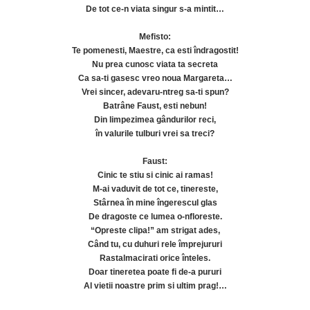
De tot ce-n viata singur s-a mintit…
Mefisto:
Te pomenesti, Maestre, ca esti îndragostit!
Nu prea cunosc viata ta secreta
Ca sa-ti gasesc vreo noua Margareta…
Vrei sincer, adevaru-ntreg sa-ti spun?
Batrâne Faust, esti nebun!
Din limpezimea gândurilor reci,
în valurile tulburi vrei sa treci?
Faust:
Cinic te stiu si cinic ai ramas!
M-ai vaduvit de tot ce, tinereste,
Stârnea în mine îngerescul glas
De dragoste ce lumea o-nfloreste.
“Opreste clipa!” am strigat ades,
Când tu, cu duhuri rele împrejururi
Rastalmacirati orice înteles.
Doar tineretea poate fi de-a pururi
Al vietii noastre prim si ultim prag!…