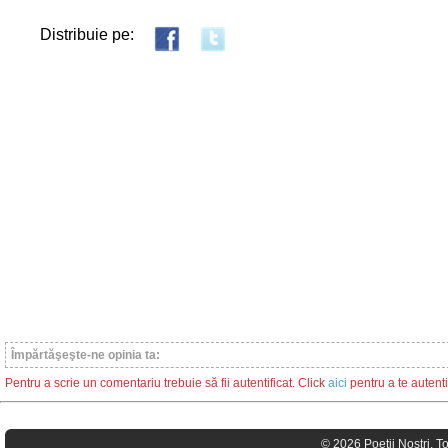
Distribuie pe:
Împărtăşeşte-ne opinia ta:
Pentru a scrie un comentariu trebuie să fii autentificat. Click
aici
pentru a te autenti
© 2026 Poeţii Nostri. T