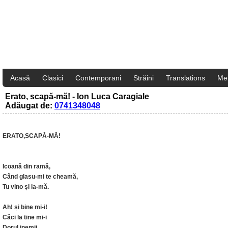
Acasă
Clasici
Contemporani
Străini
Translations
Me
Erato, scapă-mă! - Ion Luca Caragiale
Adăugat de:
0741348048
ERATO,SCAPĂ-MĂ!
Icoană din ramă,
Când glasu-mi te cheamă,
Tu vino și ia-mă.
Ah! și bine mi-i!
Căci la tine mi-i
Dorul inemii...