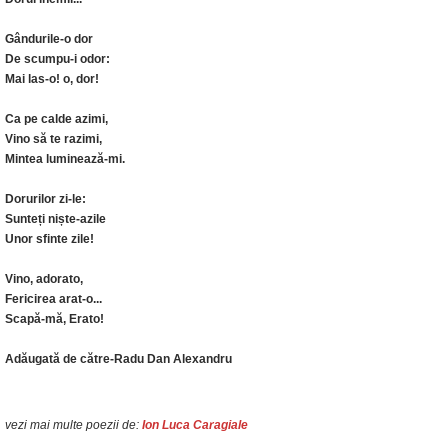
Gândurile-o dor
De scumpu-i odor:
Mai las-o! o, dor!
Ca pe calde azimi,
Vino să te razimi,
Mintea luminează-mi.
Dorurilor zi-le:
Sunteți niște-azile
Unor sfinte zile!
Vino, adorato,
Fericirea arat-o...
Scapă-mă, Erato!
Adăugată de către-Radu Dan Alexandru
vezi mai multe poezii de:
Ion Luca Caragiale