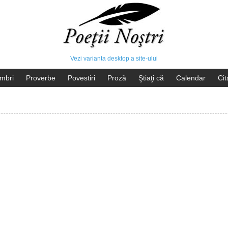
Vezi varianta desktop a site-ului
mbri
Proverbe
Povestiri
Proză
Ştiaţi că
Calendar
Cit