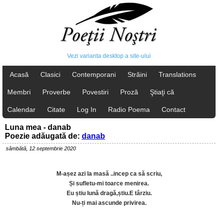
Vezi varianta desktop a site-ului
Acasă
Clasici
Contemporani
Străini
Translations
Membri
Proverbe
Povestiri
Proză
Ştiaţi că
Calendar
Citate
Log In
Radio Poema
Contact
Luna mea - danab
Poezie adăugată de:
danab
sâmbătă, 12 septembrie 2020
M-așez azi la masă ..incep ca să scriu,
Și sufletu-mi toarce menirea.
Eu știu lună dragă,știu.E târziu.
Nu-ți mai ascunde privirea.