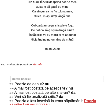
Din fusul tăcerii desprind doar o stea,
O, las-o să șadă cu mine!
Ca singur sa nu fiu o,luna mea,
Cu ea, m-aș simți lângă tine.
Coboară amurgul și stelele fug...
Ce pot ca să-ți spun dragă lună?
În tăcerile vii eu merg si m-ascund:
Nicicând nu ne-om ține de mână!
06.06.2020
vezi mai multe poezii de:
danab
Detalii poezie:
»» Poezie de debut?
nu
»» A mai fost postată pe acest site?
nu
»» A mai fost postată pe alte site-uri?
da
»» Vrei să fie analizată critic?
da
»» Poezia a fost înscrisă în tema săptămânii:
Poezia