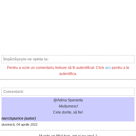
Împărtăşeşte-ne opinia ta:
Pentru a scrie un comentariu trebuie să fii autentificat. Click
aici
pentru a te
autentifica.
Comentarii:
@Adina Speranta
-Mulțumesc!
Cele dorite, să fie!
narcispurice (autor)
duminică, 04 aprilie 2021