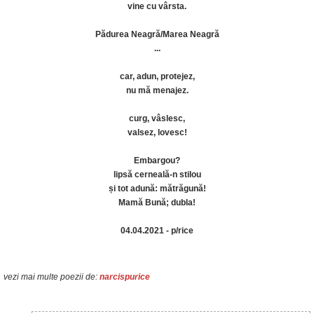
vine cu vârsta.
Pădurea Neagră/Marea Neagră
...
car, adun, protejez,
nu mă menajez.
curg, vâslesc,
valsez, lovesc!
Embargou?
lipsă cerneală-n stilou
și tot adună: mătrăgună!
Mamă Bună; dubla!
04.04.2021 - p/rice
vezi mai multe poezii de:
narcispurice