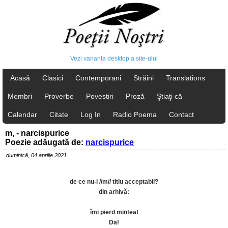
Vezi varianta desktop a site-ului
Acasă
Clasici
Contemporani
Străini
Translations
Membri
Proverbe
Povestiri
Proză
Ştiaţi că
Calendar
Citate
Log In
Radio Poema
Contact
m, - narcispurice
Poezie adăugată de:
narcispurice
duminică, 04 aprilie 2021
de ce nu-i //m// titlu acceptabil?
din arhivă:
îmi pierd mintea!
Da!