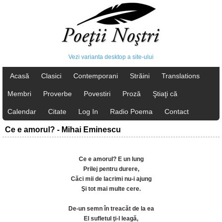
Vezi varianta desktop a site-ului
Acasă
Clasici
Contemporani
Străini
Translations
Membri
Proverbe
Povestiri
Proză
Ştiaţi că
Calendar
Citate
Log In
Radio Poema
Contact
Ce e amorul? - Mihai Eminescu
Ce e amorul? E un lung
Prilej pentru durere,
Căci mii de lacrimi nu-i ajung
Şi tot mai multe cere.
De-un semn în treacăt de la ea
El sufletul ţi-l leagă,