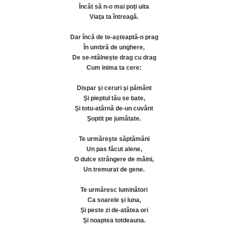
Încât să n-o mai poţi uita
Viaţa ta întreagă.
Dar încă de te-aşteaptă-n prag
În umbră de unghere,
De se-ntâlneşte drag cu drag
Cum inima ta cere:
Dispar şi ceruri şi pământ
Şi pieptul tău se bate,
Şi totu-atârnă de-un cuvânt
Şoptit pe jumătate.
Te urmăreşte săptămâni
Un pas făcut alene,
O dulce strângere de mâini,
Un tremurat de gene.
Te urmăresc luminători
Ca soarele şi luna,
Şi peste zi de-atâtea ori
Şi noaptea totdeauna.