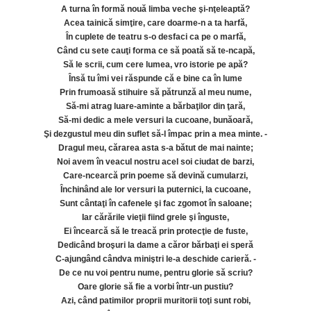
A turna în formă nouă limba veche şi-nţeleaptă?
Acea tainică simţire, care doarme-n a ta harfă,
În cuplete de teatru s-o desfaci ca pe o marfă,
Când cu sete cauţi forma ce să poată să te-ncapă,
Să le scrii, cum cere lumea, vro istorie pe apă?
Însă tu îmi vei răspunde că e bine ca în lume
Prin frumoasă stihuire să pătrunză al meu nume,
Să-mi atrag luare-aminte a bărbaţilor din ţară,
Să-mi dedic a mele versuri la cucoane, bunăoară,
Şi dezgustul meu din suflet să-l împac prin a mea minte. -
Dragul meu, cărarea asta s-a bătut de mai nainte;
Noi avem în veacul nostru acel soi ciudat de barzi,
Care-ncearcă prin poeme să devină cumularzi,
Închinând ale lor versuri la puternici, la cucoane,
Sunt cântaţi în cafenele şi fac zgomot în saloane;
Iar cărările vieţii fiind grele şi înguste,
Ei încearcă să le treacă prin protecţie de fuste,
Dedicând broşuri la dame a căror bărbaţi ei speră
C-ajungând cândva miniştri le-a deschide carieră. -
De ce nu voi pentru nume, pentru glorie să scriu?
Oare glorie să fie a vorbi într-un pustiu?
Azi, când patimilor proprii muritorii toţi sunt robi,