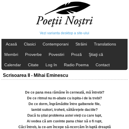
Vezi varianta desktop a site-ului
Acasă
Clasici
Contemporani
Străini
Translations
Membri
Proverbe
Povestiri
Proză
Ştiaţi că
Calendar
Citate
Log In
Radio Poema
Contact
Scrisoarea II - Mihai Eminescu
De ce pana mea rămâne în cerneală, mă întrebi?
De ce ritmul nu m-abate cu ispita-i de la trebi?
De ce dorm, îngrămădite între galbenele file,
Iambii suitori, troheii, săltăreţele dactile?
Dacă tu ştiai problema astei vieţi cu care lupt,
Ai vedea că am cuvinte pana chiar să o fi rupt,
Căci întreb, la ce-am începe să-ncercăm în luptă dreaptă