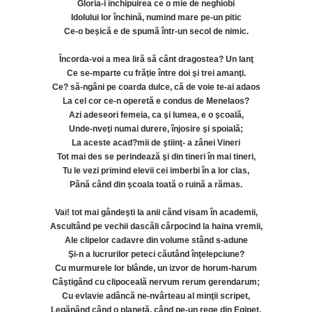
Gloria-i închipuirea ce o mie de neghiobi
Idolului lor închină, numind mare pe-un pitic
Ce-o beşică e de spumă într-un secol de nimic.
Încorda-voi a mea liră să cânt dragostea? Un lanţ
Ce se-mparte cu frăţie între doi şi trei amanţi.
Ce? să-ngâni pe coarda dulce, că de voie te-ai adaos
La cel cor ce-n operetă e condus de Menelaos?
Azi adeseori femeia, ca şi lumea, e o şcoală,
Unde-nveţi numai durere, înjosire şi spoială;
La aceste acad?mii de ştiinţ- a zânei Vineri
Tot mai des se perindează şi din tineri în mai tineri,
Tu le vezi primind elevii cei imberbi în a lor clas,
Până când din şcoala toată o ruină a rămas.
Vai! tot mai gândeşti la anii când visam în academii,
Ascultând pe vechii dascăli cârpocind la haina vremii,
Ale clipelor cadavre din volume stând s-adune
Şi-n a lucrurilor peteci căutând înţelepciune?
Cu murmurele lor blânde, un izvor de horum-harum
Câştigând cu clipoceală nervum rerum gerendarum;
Cu evlavie adâncă ne-nvârteau al minţii scripet,
Legănând când o planetă, când pe-un rege din Egipet.