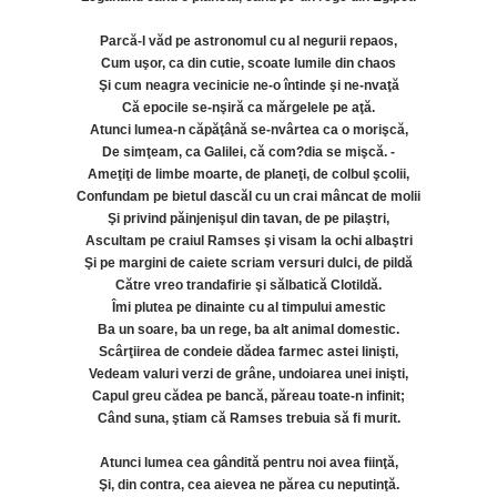
Parcă-l văd pe astronomul cu al negurii repaos,
Cum uşor, ca din cutie, scoate lumile din chaos
Şi cum neagra vecinicie ne-o întinde şi ne-nvaţă
Că epocile se-nşiră ca mărgelele pe aţă.
Atunci lumea-n căpăţână se-nvârtea ca o morişcă,
De simţeam, ca Galilei, că com?dia se mişcă. -
Ameţiţi de limbe moarte, de planeţi, de colbul şcolii,
Confundam pe bietul dascăl cu un crai mâncat de molii
Şi privind păinjenişul din tavan, de pe pilaştri,
Ascultam pe craiul Ramses şi visam la ochi albaştri
Şi pe margini de caiete scriam versuri dulci, de pildă
Către vreo trandafirie şi sălbatică Clotildă.
Îmi plutea pe dinainte cu al timpului amestic
Ba un soare, ba un rege, ba alt animal domestic.
Scârţiirea de condeie dădea farmec astei linişti,
Vedeam valuri verzi de grâne, undoiarea unei inişti,
Capul greu cădea pe bancă, păreau toate-n infinit;
Când suna, ştiam că Ramses trebuia să fi murit.
Atunci lumea cea gândită pentru noi avea fiinţă,
Şi, din contra, cea aievea ne părea cu neputinţă.