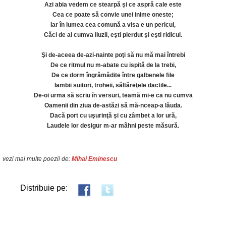
Azi abia vedem ce stearpă şi ce aspră cale este
Cea ce poate să convie unei inime oneste;
Iar în lumea cea comună a visa e un pericul,
Căci de ai cumva iluzii, eşti pierdut şi eşti ridicul.
Şi de-aceea de-azi-nainte poţi să nu mă mai întrebi
De ce ritmul nu m-abate cu ispită de la trebi,
De ce dorm îngrămădite între galbenele file
Iambii suitori, troheii, săltăreţele dactile...
De-oi urma să scriu în versuri, teamă mi-e ca nu cumva
Oamenii din ziua de-astăzi să mă-nceap-a lăuda.
Dacă port cu uşurinţă şi cu zâmbet a lor ură,
Laudele lor desigur m-ar mâhni peste măsură.
vezi mai multe poezii de:
Mihai Eminescu
Distribuie pe: