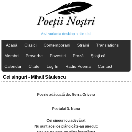
Vezi varianta desktop a site-ului
Acasă
Clasici
Contemporani
Străini
Translations
Membri
Proverbe
Povestiri
Proză
Ştiaţi că
Calendar
Citate
Log In
Radio Poema
Contact
Cei singuri - Mihail Săulescu
Poezie adăugată de: Gerra Orivera
Poetului D. Nanu
Cei singuri cu adevărat
Nu sunt acei ce plâng câte-au pierdut;