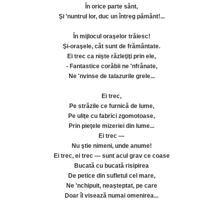
În orice parte sânt,
Şi 'nuntrul lor, duc un întreg pământ!...
În mijlocul oraşelor trăiesc!
Şi-oraşele, cât sunt de frământate.
Ei trec ca nişte răzleţiţi prin ele,
- Fantastice corăbii ne 'nfrânate,
Ne 'nvinse de talazurile grele...
Ei trec,
Pe străzile ce furnică de lume,
Pe uliţe cu fabrici zgomotoase,
Prin pieţele mizeriei din lume...
Ei trec —
Nu ştie nimeni, unde anume!
Ei trec, ei trec — sunt acul grav ce coase
Bucată cu bucată risipirea
De petice din sufletul cel mare,
Ne 'nchipuit, neaşteptat, pe care
Doar îl visează numai omenirea...