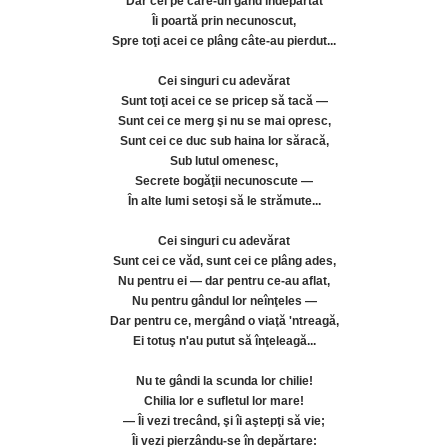
Dar cei pe care-un gând îndepărtat
Îi poartă prin necunoscut,
Spre toţi acei ce plâng câte-au pierdut...
Cei singuri cu adevărat
Sunt toţi acei ce se pricep să tacă —
Sunt cei ce merg şi nu se mai opresc,
Sunt cei ce duc sub haina lor săracă,
Sub lutul omenesc,
Secrete bogăţii necunoscute —
În alte lumi setoşi să le strămute...
Cei singuri cu adevărat
Sunt cei ce văd, sunt cei ce plâng ades,
Nu pentru ei — dar pentru ce-au aflat,
Nu pentru gândul lor neînţeles —
Dar pentru ce, mergând o viaţă 'ntreagă,
Ei totuş n'au putut să înţeleagă...
Nu te gândi la scunda lor chilie!
Chilia lor e sufletul lor mare!
— Îi vezi trecând, şi îi aştepţi să vie;
Îi vezi pierzându-se în depărtare: