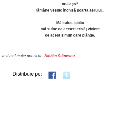
nu-i aşa?
rămâne veşnic închisă poarta aerului...
Mă sufoc, iubito
mă sufoc de aceast crivăţ violent
de acest simun care plânge.
vezi mai multe poezii de:
Nichita Stănescu
Distribuie pe: