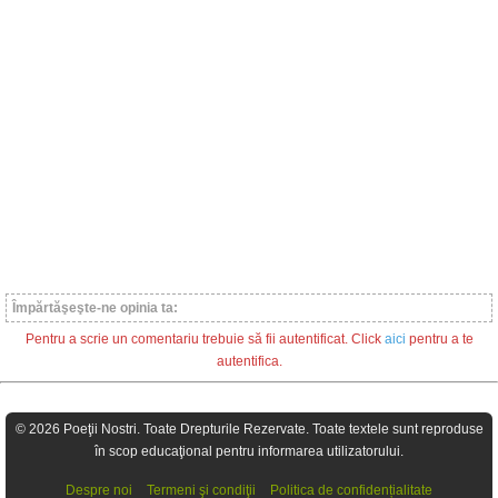
Împărtăşeşte-ne opinia ta:
Pentru a scrie un comentariu trebuie să fii autentificat. Click
aici
pentru a te
autentifica.
© 2026 Poeţii Nostri. Toate Drepturile Rezervate. Toate textele sunt reproduse
în scop educaţional pentru informarea utilizatorului.
Despre noi
Termeni şi condiţii
Politica de confidențialitate