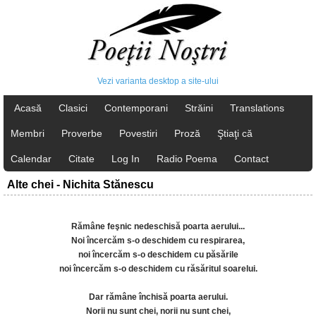
Vezi varianta desktop a site-ului
Acasă
Clasici
Contemporani
Străini
Translations
Membri
Proverbe
Povestiri
Proză
Ştiaţi că
Calendar
Citate
Log In
Radio Poema
Contact
Alte chei - Nichita Stănescu
Rămâne feşnic nedeschisă poarta aerului...
Noi încercăm s-o deschidem cu respirarea,
noi încercăm s-o deschidem cu păsările
noi încercăm s-o deschidem cu răsăritul soarelui.
Dar rămâne închisă poarta aerului.
Norii nu sunt chei, norii nu sunt chei,