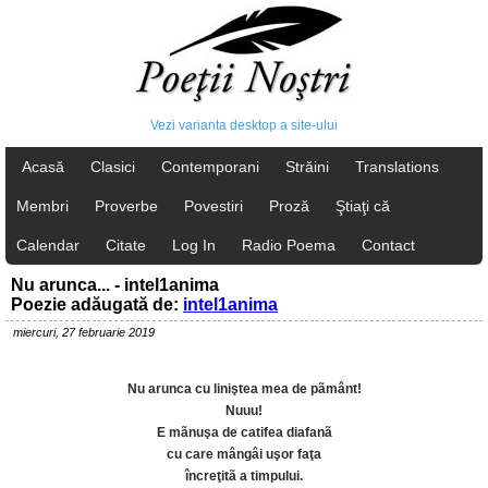
Vezi varianta desktop a site-ului
Acasă
Clasici
Contemporani
Străini
Translations
Membri
Proverbe
Povestiri
Proză
Ştiaţi că
Calendar
Citate
Log In
Radio Poema
Contact
Nu arunca... - intel1anima
Poezie adăugată de:
intel1anima
miercuri, 27 februarie 2019
Nu arunca cu liniştea mea de pãmânt!
Nuuu!
E mãnuşa de catifea diafanã
cu care mângâi uşor faţa
încreţitã a timpului.