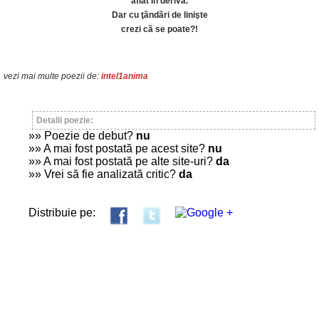
aflat în derivã.
Dar cu ţãndãri de linişte
crezi cã se poate?!
vezi mai multe poezii de:
intel1anima
Detalii poezie:
»» Poezie de debut?
nu
»» A mai fost postată pe acest site?
nu
»» A mai fost postată pe alte site-uri?
da
»» Vrei să fie analizată critic?
da
Distribuie pe: