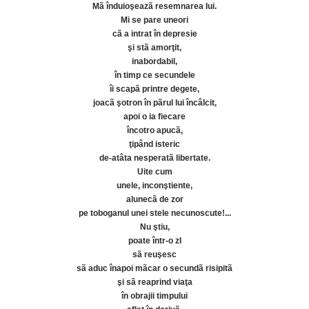
Mã înduioşeazã resemnarea lui.
Mi se pare uneori
cã a intrat în depresie
şi stã amorţit,
inabordabil,
în timp ce secundele
îi scapã printre degete,
joacã şotron în pãrul lui încâlcit,
apoi o ia fiecare
încotro apucã,
ţipând isteric
de-atâta nesperatã libertate.
Uite cum
unele, inconştiente,
alunecã de zor
pe toboganul unei stele necunoscute!...
Nu ştiu,
poate într-o zI
sã reuşesc
sã aduc înapoi mãcar o secundã risipitã
şi sã reaprind viaţa
în obrajii timpului