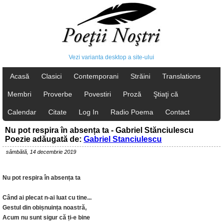
Vezi varianta desktop a site-ului
Acasă
Clasici
Contemporani
Străini
Translations
Membri
Proverbe
Povestiri
Proză
Ştiaţi că
Calendar
Citate
Log In
Radio Poema
Contact
Nu pot respira în absența ta - Gabriel Stănciulescu
Poezie adăugată de:
Gabriel Stanciulescu
sâmbătă, 14 decembrie 2019
Nu pot respira în absența ta
Când ai plecat n-ai luat cu tine...
Gestul din obișnuința noastră,
Acum nu sunt sigur că ți-e bine