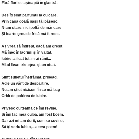
Fără flori ce așteaptă în glastră.
Des îți simt parfumul la culcare,
Prin casa goală pașii tăi pășesc,
N-am stare, nici poftă de mâncare
Și foarte greu de frică mă feresc.
Aș vrea să îndrept, dacă am greșit,
Mă înec în lacrimi și în văitat,
Iubire, ai luat tot, m-ai rănit...
Mi-ai lăsat tristețea, și-un oftat.
Simt sufletul înstrăinat, pribeag,
Adie un vânt de despărțire,
Nu am știut nicicum în ce mă bag
Orbit de poftirea de iubire.
Privesc cu teama ce îmi revine,
Și îmi fac mea culpa, am fost boem,
Dar azi mi-am dorit, cum se cuvine,
Să îți scriu iubito,... acest poem!