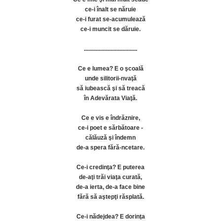
ce-i înalt se năruie
ce-i furat se-acumulează
ce-i muncit se dăruie.
....................................
Ce e lumea? E o şcoală
unde silitorii-nvaţă
să iubească şi să treacă
în Adevărata Viaţă.
Ce e vis e îndrăznire,
ce-i poet e sărbătoare -
călăuză şi îndemn
de-a spera fără-ncetare.
Ce-i credinţa? E puterea
de-aţi trăi viaţa curată,
de-a ierta, de-a face bine
fără să aştepţi răsplată.
Ce-i nădejdea? E dorinţa