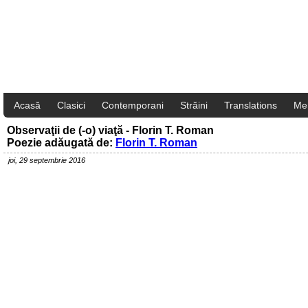
Acasă
Clasici
Contemporani
Străini
Translations
Me
Observaţii de (-o) viaţă - Florin T. Roman
Poezie adăugată de:
Florin T. Roman
joi, 29 septembrie 2016