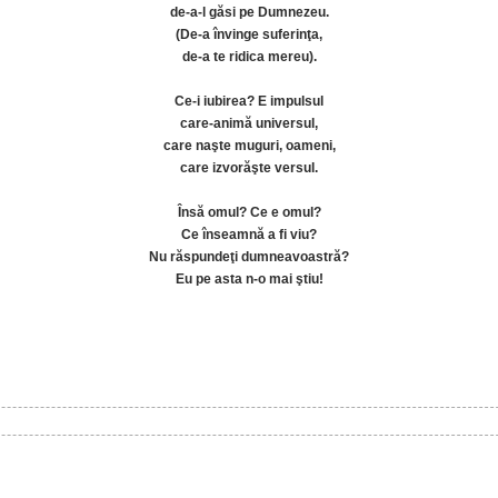
de-a-l găsi pe Dumnezeu.
(De-a învinge suferinţa,
de-a te ridica mereu).
Ce-i iubirea? E impulsul
care-animă universul,
care naşte muguri, oameni,
care izvorăşte versul.
Însă omul? Ce e omul?
Ce înseamnă a fi viu?
Nu răspundeţi dumneavoastră?
Eu pe asta n-o mai ştiu!