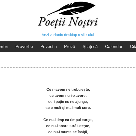
Vezi varianta desktop a site-ului
mbri
Proverbe
Povestiri
Proză
Ştiaţi că
Calendar
Cit
Ce n-avem ne trebuieşte,
ce avem nu-i o avere,
ce-i puţin nu ne ajunge,
ce e mult şi mai mult cere.
Ce nu-i timp ca timpul curge,
ce nu-i soare străluceşte,
ce nu-i munte se înalţă,