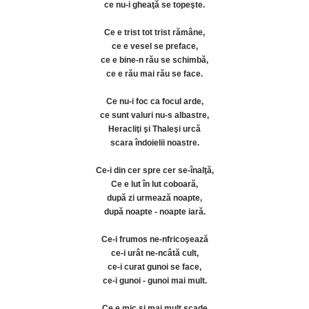
ce nu-i gheaţă se topeşte.
Ce e trist tot trist rămâne,
ce e vesel se preface,
ce e bine-n rău se schimbă,
ce e rău mai rău se face.
Ce nu-i foc ca focul arde,
ce sunt valuri nu-s albastre,
Heracliţi şi Thaleşi urcă
scara îndoielii noastre.
Ce-i din cer spre cer se-înalţă,
Ce e lut în lut coboară,
după zi urmează noapte,
după noapte - noapte iară.
Ce-i frumos ne-nfricoşează
ce-i urât ne-ncâtă cult,
ce-i curat gunoi se face,
ce-i gunoi - gunoi mai mult.
Ce e mic şi mai mult scade