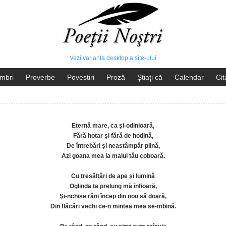
Vezi varianta desktop a site-ului
mbri
Proverbe
Povestiri
Proză
Ştiaţi că
Calendar
Cit
Eternă mare, ca şi-odinioară,
Fără hotar şi fără de hodină,
De întrebări şi neastâmpăr plină,
Azi goana mea la malul tău coboară.
Cu tresăltări de ape şi lumină
Oglinda ta prelung mă înfioară,
Şi-nchise răni încep din nou să doară,
Din flăcări vechi ce-n mintea mea se-mbină.