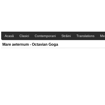
Acasă
Clasici
Contemporani
Străini
Translations
Me
Mare aeternum - Octavian Goga