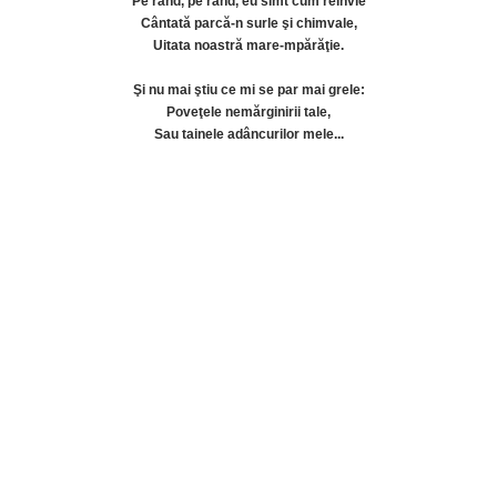
Pe rând, pe rând, eu simt cum reînvie
Cântată parcă-n surle şi chimvale,
Uitata noastră mare-mpărăţie.
Şi nu mai ştiu ce mi se par mai grele:
Poveţele nemărginirii tale,
Sau tainele adâncurilor mele...