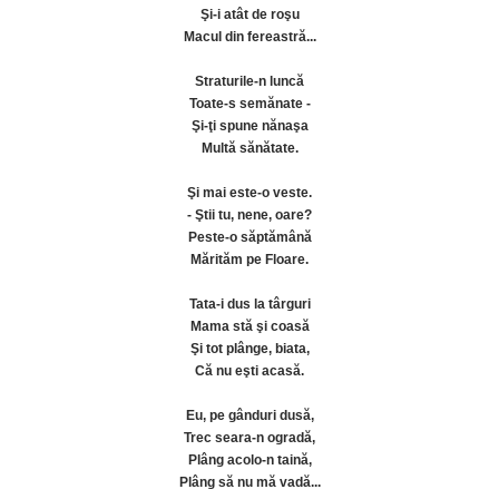
Şi-i atât de roşu
Macul din fereastră...
Straturile-n luncă
Toate-s semănate -
Şi-ţi spune nănaşa
Multă sănătate.
Şi mai este-o veste.
- Ştii tu, nene, oare?
Peste-o săptămână
Mărităm pe Floare.
Tata-i dus la târguri
Mama stă şi coasă
Şi tot plânge, biata,
Că nu eşti acasă.
Eu, pe gânduri dusă,
Trec seara-n ogradă,
Plâng acolo-n taină,
Plâng să nu mă vadă...