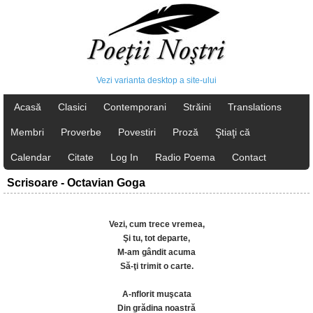
Vezi varianta desktop a site-ului
Acasă
Clasici
Contemporani
Străini
Translations
Membri
Proverbe
Povestiri
Proză
Ştiaţi că
Calendar
Citate
Log In
Radio Poema
Contact
Scrisoare - Octavian Goga
Vezi, cum trece vremea,
Şi tu, tot departe,
M-am gândit acuma
Să-ţi trimit o carte.
A-nflorit muşcata
Din grădina noastră