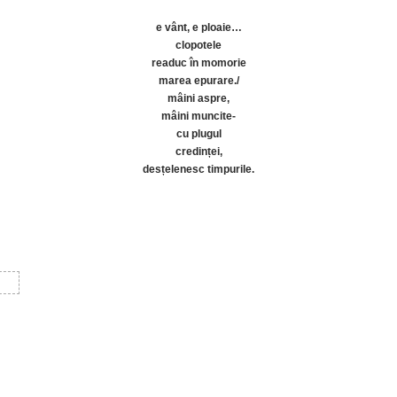
e vânt, e ploaie…
clopotele
readuc în momorie
marea epurare./
mâini aspre,
mâini muncite-
cu plugul
credinței,
desțelenesc timpurile.