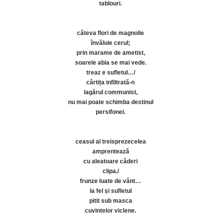
tablouri.
câteva flori de magnolie
învăluie cerul;
prin marame de ametist,
soarele abia se mai vede.
treaz e sufletul…/
cârtița infiltrată-n
lagărul communist,
nu mai poate schimba destinul
persifonei.
ceasul al treisprezecelea
amprentează
cu aleatoare căderi
clipa./
frunze luate de vânt…
la fel și sufletul
pitit sub masca
cuvintelor viclene.