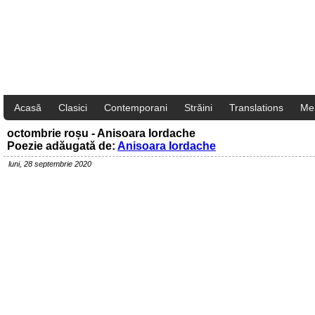
Acasă
Clasici
Contemporani
Străini
Translations
Me
octombrie roșu - Anisoara Iordache
Poezie adăugată de:
Anisoara Iordache
luni, 28 septembrie 2020