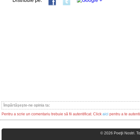
Distribuie pe:
Împărtăşeşte-ne opinia ta:
Pentru a scrie un comentariu trebuie să fii autentificat. Click
aici
pentru a te autenti
© 2026 Poeţii Nostri. T