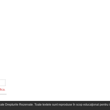
fica.
oate Drepturile Rezervate. Toate textele sunt reproduse în scop educaţional pentru in