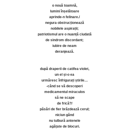
o nouă toamnă,
lumini înșelătoare
aprinde-n felinare./
negura obstrucționează
nobilele aspirații;
patriotismul are o nuanță ciudată
de sindrom discordant;
iubire de neam
deranjează.
după draperii de catifea violet,
un el și-o ea
urmăresc înfrigurați știrile…
-când se vă descoperi
medicamentul miraculos
să ne scape
de frică?/
păsări de fier brăzdează cerul;
niciun gând
nu tulbură antenele
agățate de blocuri.