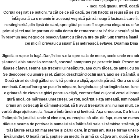
sperietori de ciori și poposi pe rotundul
- Taci!, țipă glasul. Intră, oda
Corpul deșirat se poticni, fu cât pe ce să cadă. Se roti haotic și reuși să se st
înfășurată ca o mumie în aceeași veșnică pânză neagră lucioasă care îi aco
nestingherită, din lipsă de sâni, spre gâtul pe care îl sugruma elegant cu o f
primul și cel mai important detaliu demn de remarcat era bărbia ascuțită și foa
în relief un neg negricios binecuvântat cu câteva fire de păr. Sub fruntea înal
cei mici îl priveau cu spaimă și nefirească evlavie. Doamna Dina M
Jigodia o rupse la fugă. Dar, în loc s-o ia spre sala de mese, acolo unde era adu
și atunci, abia atunci o remarcă, așezată somptuos pe peretele înalt. Pesemne f
lăsase câteva semne ale trecerii lui nesăbuite, așa cum făcea, de altfel, cu toat
Se descoperi cu uimire și el. Zâmbi, deschizând ochii mari, apoi se strâmbă, 
Două șiruri de dinți gălbui se iviră pentru o clipă, apoi dispărură. Gura se str
continuă. Corpul întreg se puse în mișcare, lungindu-se și strângându-se, lunec
o grimasă de clovn se ghici pentru o clipă, contrastând cu jocul vesel al brațe
gură mică, de mărimea unei cireși. Se roti, scârbit. Fața smeadă, luminoasă îi
primii ani petrecuți în căminul-spital, să fi avut trei-patru ani, nu mai mult,
vorbă disprețuitoare, la fiecare îmbrâncire și lovitură. Așa crescuse. Cu frica de
întâmpla în jurul lui, unde și cine era, nu reușise să afle, de fapt, cum se nume
dăduse seama de potriveala numelui și a înfățișării sale și zâmbise strâmb, g
trăsăturile erau tot mai șterse și părul care, în primii ani, luase forma une
învăluindu-l. O boală rară, șoptise un medic în urmă cu câțiva ani, după ce îl 