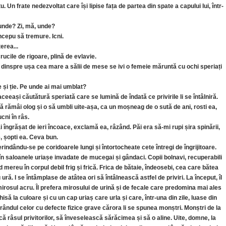
. Un frate nedezvoltat care își lipise fața de partea din spate a capului lui, într-
 unde? Zi, mă, unde?
Începu să tremure. Icni.
erea...
rucile de rigoare, plină de evlavie.
, dinspre ușa cea mare a sălii de mese se ivi o femeie măruntă cu ochi speriați
e și ție. Pe unde ai mai umblat?
ceeași căutătură speriată care se lumină de îndată ce privirile li se întâlniră.
 să rămâi olog și o să umbli uite-așa, ca un moșneag de o sută de ani, rosti ea,
ni în râs.
ai îngrășat de ieri încoace, exclamă ea, râzând. Păi era să-mi rupi șira spinării,
, șopti ea. Ceva bun.
indându-se pe coridoarele lungi și întortocheate cete întregi de îngrijitoare.
 în saloanele uriașe invadate de mucegai și gândaci. Copii bolnavi, recuperabili
țind mereu în corpul debil frig și frică. Frica de bătaie, îndeosebi, cea care bătea
 ură. I se întâmplase de atâtea ori să întâlnească astfel de priviri. La început, îl
irosul acru. Îl prefera mirosului de urină și de fecale care predomina mai ales
isă la culoare și cu un cap uriaș care urla și care, într-una din zile, luase din
rândul celor cu defecte fizice grave cărora li se spunea monștri. Monștri de la
scă râsul privitorilor, să înveselească sărăcimea și să o aline. Uite, domne, la