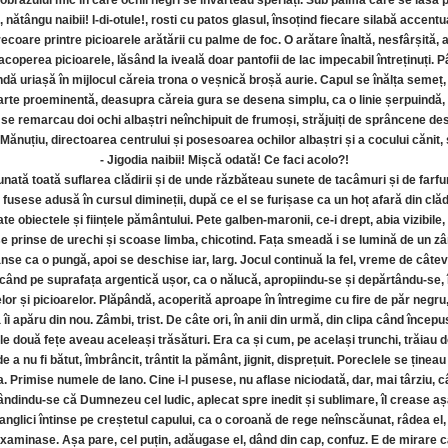
 obrazului mic în care ochii negri se învârteau speriați. Sub palma care se lăsă p
tă, nătângu naibii! I-di-otule!, rosti cu patos glasul, însoțind fiecare silabă accent
recoare printre picioarele arătării cu palme de foc. O arătare înaltă, nesfârșită,
perea picioarele, lăsând la iveală doar pantofii de lac impecabil întreținuți. Pâ
undă uriașă în mijlocul căreia trona o veșnică broșă aurie. Capul se înălța seme
rte proeminentă, deasupra căreia gura se desena simplu, ca o linie șerpuindă, sub
tă se remarcau doi ochi albaștri neînchipuit de frumoși, străjuiți de sprâncene 
ănuțiu, directoarea centrului și posesoarea ochilor albaștri și a cocului cănit, s
- Jigodia naibii! Mișcă odată! Ce faci acolo?!
nată toată suflarea clădirii și de unde răzbăteau sunete de tacâmuri și de farfurii
usese adusă în cursul dimineții, după ce el se furișase ca un hoț afară din clăd
e obiectele și ființele pământului. Pete galben-maronii, ce-i drept, abia vizibile
se prinse de urechi și scoase limba, chicotind. Fața smeadă i se lumină de un zâ
ânse ca o pungă, apoi se deschise iar, larg. Jocul continuă la fel, vreme de câteva
ând pe suprafața argentică ușor, ca o nălucă, apropiindu-se și depărtându-se, în
lor și picioarelor. Plăpândă, acoperită aproape în întregime cu fire de păr negru, 
 apăru din nou. Zâmbi, trist. De câte ori, în anii din urmă, din clipa când începus
 cele două fețe aveau aceleași trăsături. Era ca și cum, pe același trunchi, trăia
 a nu fi bătut, îmbrâncit, trântit la pământ, jignit, disprețuit. Poreclele se ținea
a. Primise numele de Iano. Cine i-l pusese, nu aflase niciodată, dar, mai târziu, 
ândindu-se că Dumnezeu cel ludic, aplecat spre inedit și sublimare, îl crease a
i panglici întinse pe creștetul capului, ca o coroană de rege neînscăunat, râdea e
examinase. Așa pare, cel puțin, adăugase el, dând din cap, confuz. E de mirare că 