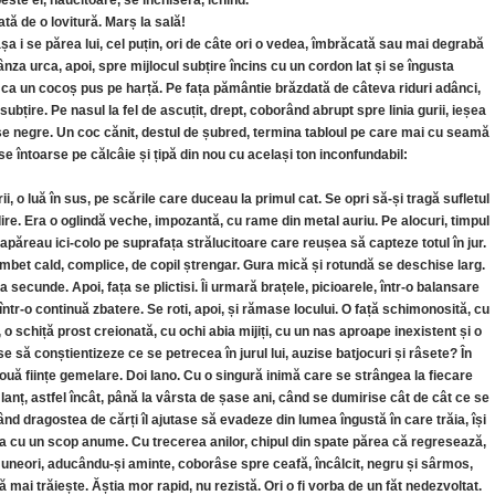
este ei, năucitoare, se închiseră, icnind.
uată de o lovitură. Marș la sală!
 așa i se părea lui, cel puțin, ori de câte ori o vedea, îmbrăcată sau mai degrabă
nza urca, apoi, spre mijlocul subțire încins cu un cordon lat și se îngusta
ț, ca un cocoș pus pe harță. Pe fața pământie brăzdată de câteva riduri adânci,
țire. Pe nasul la fel de ascuțit, drept, coborând abrupt spre linia gurii, ieșea
dese negre. Un coc cănit, destul de șubred, termina tabloul pe care mai cu seamă
e întoarse pe călcâie și țipă din nou cu același ton inconfundabil:
, o luă în sus, pe scările care duceau la primul cat. Se opri să-și tragă sufletul
ire. Era o oglindă veche, impozantă, cu rame din metal auriu. Pe alocuri, timpul
, apăreau ici-colo pe suprafața strălucitoare care reușea să capteze totul în jur.
mbet cald, complice, de copil ștrengar. Gura mică și rotundă se deschise larg.
 secunde. Apoi, fața se plictisi. Îi urmară brațele, picioarele, într-o balansare
tr-o continuă zbatere. Se roti, apoi, și rămase locului. O față schimonosită, cu
o schiță prost creionată, cu ochi abia mijiți, cu un nas aproape inexistent și o
e să conștientizeze ce se petrecea în jurul lui, auzise batjocuri și râsete? În
u două ființe gemelare. Doi Iano. Cu o singură inimă care se strângea la fiecare
u lanț, astfel încât, până la vârsta de șase ani, când se dumirise cât de cât ce se
când dragostea de cărți îl ajutase să evadeze din lumea îngustă în care trăia, își
șa cu un scop anume. Cu trecerea anilor, chipul din spate părea că regresează,
l, uneori, aducându-și aminte, coborâse spre ceafă, încâlcit, negru și sârmos,
mai trăiește. Ăștia mor rapid, nu rezistă. Ori o fi vorba de un făt nedezvoltat.