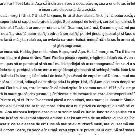
 i-ar fi fost fatală. Așa că înclinase spre a doua părere, cea a unui fetus în fetu
o încercare disperată de a exista.
u să mergi?! Unde? Unde? Ia spune, fir-ai al dracului să fii de jivină puturoasă,
coperindu-și capul cu brațele subțiri. Sub potopul de lovituri, corpul i se chirci. 
, idiotule! Taci, că te omor, cretinu naibii! Doamne, iartă-mă, Doamne și dă-mi put
fla, răsuflă puternic, își redresă corpul, își potrivi ținuta și cocul și-și făcu c
 iartă-mă și..., reluă ea, cu evlavia caracteristică, îndepărtându-se. În urma ei
și glas sugrumat.
 se întoarcă. Haide, ține-te de mine. Hopa, sus! Așa. Hai să mergem. Ți-o fi foam
brațul care îl ținea strâns. Tanti Florica pășea repede, trăgându-l după ea. Avea a
m spus să te potolești și să nu-i mai dai prilejul să te cotonogească. Într-o zi o
ndu-se și prefăcându-se într-o mogâldeață gheboasă și șchiopătândă. Iano izbuc
ica, luându-l în brațe și lăsându-l de îndată jos.Vaaai de capul meu! Da’tare te-ai m
părat ce ești, adăugă ea, strângându-l la piept. Hai, că ți-am pus ceva deoparte
ti Florica. Iano, care intrase în căminul-spital în toamna anului 1976, văzuse per
eră în mare grabă, dezgustate și înfricoșate de locatarii pe care-i descoperiseră
. Printre ei, și el. Prins în aceeași plasă a neputinței, maltratat și subnutrit. Sim
bolani. Și mai era, la fel de mare, frica de a nu fi privit cu dezgust, cu milă ori cu
cru. Așa mirosea lenjeria care nu era schimbată cu lunile. Iano se obișnuise cu m
zile la rând. Nu-și mai aducea aminte. Dar își amintea de un băiețel cu pielea înch
așa și ce se alesese de el? Cine să mai știe? Muriseră mulți, mai cu seamă din 
ă diformii care, cu secole în urmă, erau expuși și priviți. Ca la circ. Să stârnea