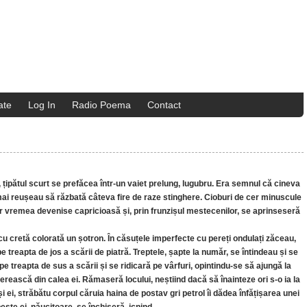
ate
Log In
Radio Poema
Contact
i, țipătul scurt se prefăcea într-un vaiet prelung, lugubru. Era semnul că cineva
 mai reușeau să răzbată câteva fire de raze stinghere. Cioburi de cer minuscule
dar vremea devenise capricioasă și, prin frunzișul mestecenilor, se aprinseseră
ând cu cretă colorată un șotron. În căsuțele imperfecte cu pereți ondulați zăceau,
e treapta de jos a scării de piatră. Treptele, șapte la număr, se întindeau și se
e treapta de sus a scării și se ridicară pe vârfuri, opintindu-se să ajungă la
 ferească din calea ei. Rămaseră locului, neștiind dacă să înainteze ori s-o ia la
i ei, străbătu corpul căruia haina de postav gri petrol îi dădea înfățișarea unei