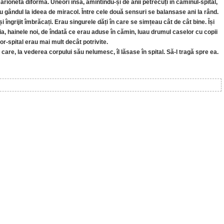
 marionetă diformă. Uneori însă, amintindu-și de anii petrecuți în căminul-spital,
gândul la ideea de miracol. Între cele două sensuri se balansase ani la rând.
 îngrijit îmbrăcați. Erau singurele dăți în care se simțeau cât de cât bine. Își
ia, hainele noi, de îndată ce erau aduse în cămin, luau drumul caselor cu copii
or-spital erau mai mult decât potrivite.
 care, la vederea corpului său nelumesc, îl lăsase în spital. Să-l tragă spre ea.