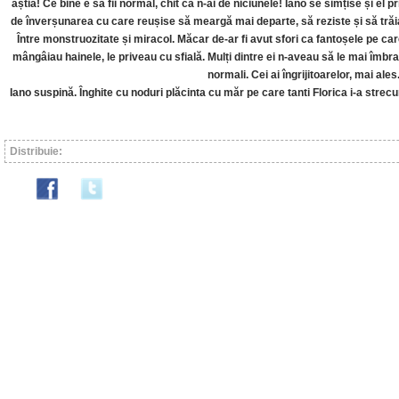
ăștia! Ce bine e să fii normal, chit că n-ai de niciunele! Iano se simțise și el 
de înverșunarea cu care reușise să meargă mai departe, să reziste și să trăi
Între monstruozitate și miracol. Măcar de-ar fi avut sfori ca fantoșele pe care
mângâiau hainele, le priveau cu sfială. Mulți dintre ei n-aveau să le mai îmbr
normali. Cei ai îngrijitoarelor, mai al
Iano suspină. Înghite cu noduri plăcinta cu măr pe care tanti Florica i-a strecu
Distribuie: