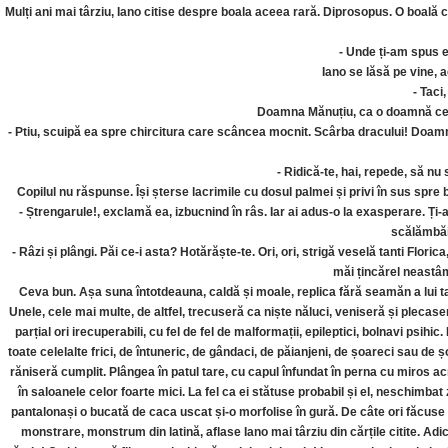
Mulți ani mai târziu, Iano citise despre boala aceea rară. Diprosopus. O boală care
- Unde ți-am spus e
Iano se lăsă pe vine, a
- Taci
Doamna Mănuțiu, ca o doamnă ce se a
- Ptiu, scuipă ea spre chircitura care scâncea mocnit. Scârba dracului! Doamne
- Ridică-te, hai, repede, să nu
Copilul nu răspunse. Își șterse lacrimile cu dosul palmei și privi în sus spre 
- Ștrengarule!, exclamă ea, izbucnind în râs. Iar ai adus-o la exasperare. Ți-a
scălămbăi
- Râzi și plângi. Păi ce-i asta? Hotărăște-te. Ori, ori, strigă veselă tanti Flor
măi țincărel neastâm
Ceva bun. Așa suna întotdeauna, caldă și moale, replica fără seamăn a lui tan
Unele, cele mai multe, de altfel, trecuseră ca niște năluci, veniseră și plecas
parțial ori irecuperabili, cu fel de fel de malformații, epileptici, bolnavi psihic
toate celelalte frici, de întuneric, de gândaci, de păianjeni, de șoareci sau de șo
răniseră cumplit. Plângea în patul tare, cu capul înfundat în perna cu miros a
în saloanele celor foarte mici. La fel ca ei stătuse probabil și el, neschimbat 
pantalonași o bucată de caca uscat și-o morfolise în gură. De câte ori făcuse 
monstrare, monstrum din latină, aflase Iano mai târziu din cărțile citite. Adic