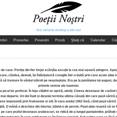
Vezi varianta desktop a site-ului
mbri
Proverbe
Povestiri
Proză
Ştiaţi că
Calendar
Cit
 de case. Portița din fier forjat scârțâia ascuțit la cea mai ușoară atingere. Apo
 care, cândva, demult, își înlănțuiseră crengile într-o boltă prin care acum abia
ă să tremure în vântul stârnit pe neașteptate. Era pe la jumătatea lui august, 
primele semne ale toamnei.
. Era jocul lor preferat. În fața clădirii se opriră, uimiți. Cineva desenase de cur
mai departe. Un doi înalt și deșelat termina ultima căsuță din care pașii săriră p
ese impozantă prin frumusețe și stil. În vara anului 1982 însă, când pașii săriră p
jită. O mână o deschise din interior, izbind-o de perete. Pașii abia reușiră să se
pe care praful desenase arabescuri, se ridică de-a lungul pantalonilor, prăfuiți ș