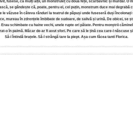
privit, fusese, ca mulți alții, un monstruleț cu două fețe, scârbavnic și murdar. O
ască, se gândește că, poate, pentru el, cel puțin, monstrum duce mai degrabă cu 
 le văzuse în câteva rânduri la teatrul de păpuși unde fuseseră duși încolonați și
ace, mureau în zdrențele îmbibate de sudoare, de salivă și urină. De obicei, se șt
es. Erau schimbate cu haine vechi, unele rupte ori pătate. Pentru monștrii căminel
rat-o în palmă. Măcar de-ar fi avut sfori. Pe care să le țină cea care-l născuse și
Să-i întindă brațele. Să-l strângă tare la piept. Așa cum făcea tanti Florica.