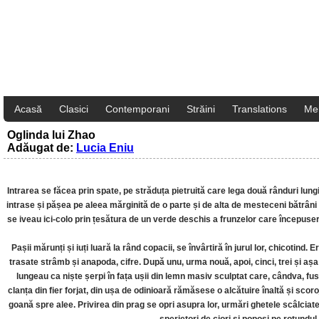
Acasă
Clasici
Contemporani
Străini
Translations
Me
Oglinda lui Zhao
Adăugat de:
Lucia Eniu
Intrarea se făcea prin spate, pe străduța pietruită care lega două rânduri lungi
intrase și pășea pe aleea mărginită de o parte și de alta de mesteceni bătrâni
se iveau ici-colo prin țesătura de un verde deschis a frunzelor care începuser
Pașii mărunți și iuți luară la rând copacii, se învârtiră în jurul lor, chicotind
trasate strâmb și anapoda, cifre. După unu, urma nouă, apoi, cinci, trei și așa 
lungeau ca niște șerpi în fața ușii din lemn masiv sculptat care, cândva, fus
clanța din fier forjat, din ușa de odinioară rămăsese o alcătuire înaltă și scoro
goană spre alee. Privirea din prag se opri asupra lor, urmări ghetele scâlciate 