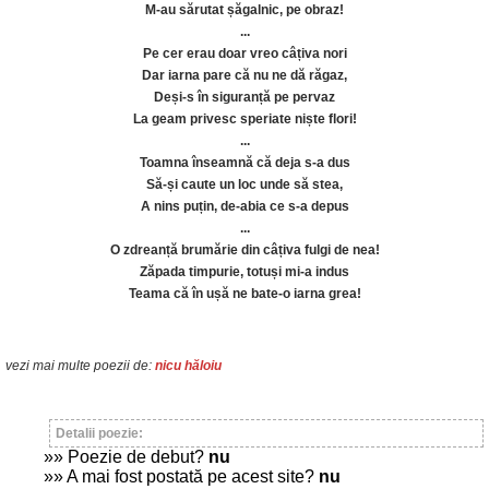
M-au sărutat șăgalnic, pe obraz!
...
Pe cer erau doar vreo câțiva nori
Dar iarna pare că nu ne dă răgaz,
Deși-s în siguranță pe pervaz
La geam privesc speriate niște flori!
...
Toamna înseamnă că deja s-a dus
Să-și caute un loc unde să stea,
A nins puțin, de-abia ce s-a depus
...
O zdreanță brumărie din câțiva fulgi de nea!
Zăpada timpurie, totuși mi-a indus
Teama că în ușă ne bate-o iarna grea!
vezi mai multe poezii de:
nicu hăloiu
Detalii poezie:
»» Poezie de debut?
nu
»» A mai fost postată pe acest site?
nu