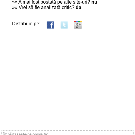
»» A mai fost postată pe alte site-uri?
nu
»» Vrei să fie analizată critic?
da
Distribuie pe:
Împărtăşeşte-ne opinia ta: