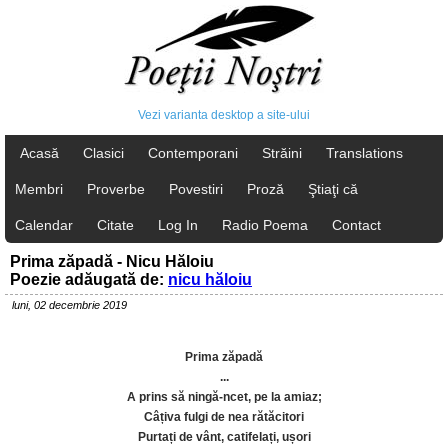
Vezi varianta desktop a site-ului
Acasă
Clasici
Contemporani
Străini
Translations
Membri
Proverbe
Povestiri
Proză
Ştiaţi că
Calendar
Citate
Log In
Radio Poema
Contact
Prima zăpadă - Nicu Hăloiu
Poezie adăugată de:
nicu hăloiu
luni, 02 decembrie 2019
Prima zăpadă
...
A prins să ningă-ncet, pe la amiaz;
Câțiva fulgi de nea rătăcitori
Purtați de vânt, catifelați, ușori