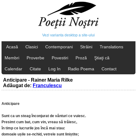
Vezi varianta desktop a site-ului
Acasă
Clasici
Contemporani
Străini
Translations
Membri
Proverbe
Povestiri
Proză
Ştiaţi că
Calendar
Citate
Log In
Radio Poema
Contact
Anticipare - Rainer Maria Rilke
Adăugat de:
Franculescu
Anticipare
Sunt ca un steag înconjurat de vânturi ce vuiesc.
Presimt cum bat, cum vin, vreau să trăiesc,
în timp ce lucrurile jos încă mai stau:
domoale ușile se-nchid, vetrele sunt liniștite;