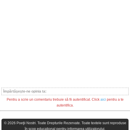
Împărtăşeşte-ne opinia ta:
Pentru a scrie un comentariu trebuie să fii autentificat. Click
aici
pentru a te
autentifica.
© 2026 Poeţii Nostri. Toate Drepturile Rezervate. Toate textele sunt reproduse
în scop educaţional pentru informarea utilizatorului.