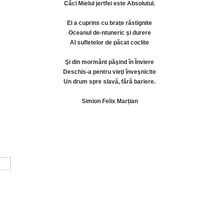
Căci Mielul jertfei este Absolutul.
El a cuprins cu braţe răstignite
Oceanul de-ntuneric şi durere
Al sufletelor de păcat coclite
Şi din mormânt păşind în Înviere
Deschis-a pentru vieţi înveşnicite
Un drum spre slavă, fără bariere.
Simion Felix Marțian