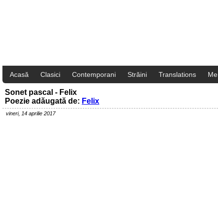
Acasă
Clasici
Contemporani
Străini
Translations
Me
Sonet pascal - Felix
Poezie adăugată de:
Felix
vineri, 14 aprilie 2017