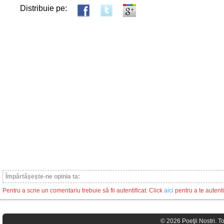
Distribuie pe:
Împărtăşeşte-ne opinia ta:
Pentru a scrie un comentariu trebuie să fii autentificat. Click
aici
pentru a te autenti
© 2026 Poeţii Nostri. T