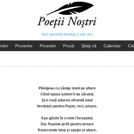
Vezi varianta desktop a site-ului
mbri
Proverbe
Povestiri
Proză
Ştiaţi că
Calendar
Cit
Plângeau cu sânge mieii pe altare
Când spuza azimei îi da sărutul,
Şi-n rouă aducea ofrandă lutul
Verdeţuri pentru Paşte, reci, amare.
Aşa găsim în cronici începutul,
Dar Paştele jerfit pentru iertare
Transcende timp şi spaţiu şi uitare,