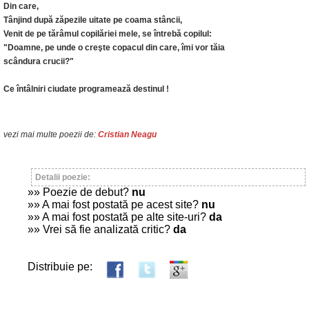
Din care,
Tânjind după zăpezile uitate pe coama stâncii,
Venit de pe tărâmul copilăriei mele, se întrebă copilul:
"Doamne, pe unde o creşte copacul din care, îmi vor tăia
scândura crucii?"
Ce întâlniri ciudate programează destinul !
vezi mai multe poezii de:
Cristian Neagu
Detalii poezie:
»» Poezie de debut?
nu
»» A mai fost postată pe acest site?
nu
»» A mai fost postată pe alte site-uri?
da
»» Vrei să fie analizată critic?
da
Distribuie pe: