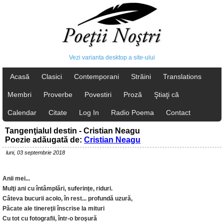
Vezi varianta desktop a site-ului
Acasă
Clasici
Contemporani
Străini
Translations
Membri
Proverbe
Povestiri
Proză
Ştiaţi că
Calendar
Citate
Log In
Radio Poema
Contact
Tangenţialul destin - Cristian Neagu
Poezie adăugată de:
Cristian Neagu
luni, 03 septembrie 2018
Anii mei...
Mulţi ani cu întâmplări, suferinţe, riduri.
Câteva bucurii acolo, în rest... profundă uzură,
Păcate ale tinereţii înscrise la mituri
Cu tot cu fotografii, într-o broşură