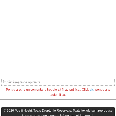
Împărtăşeşte-ne opinia ta:
Pentru a scrie un comentariu trebuie să fii autentificat. Click
aici
pentru a te
autentifica.
© 2026 Poeţii Nostri. Toate Drepturile Rezervate. Toate textele sunt reproduse
în scop educaţional pentru informarea utilizatorului.