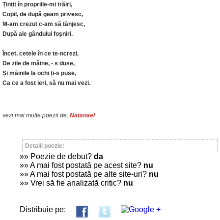
Țintit în propriile-mi trăiri,
Copil, de după geam privesc,
M-am crezut c-am să tânjesc,
După ale gândului foșniri.
Încet, cetele în ce te-ncrezi,
De zile de mâine, - s duse,
Și mâinile la ochi ți-s puse,
Ca ce a fost ieri, să nu mai vezi.
vezi mai multe poezii de:
Natanael
Detalii poezie:
»» Poezie de debut?
da
»» A mai fost postată pe acest site?
nu
»» A mai fost postată pe alte site-uri?
nu
»» Vrei să fie analizată critic?
nu
Distribuie pe: