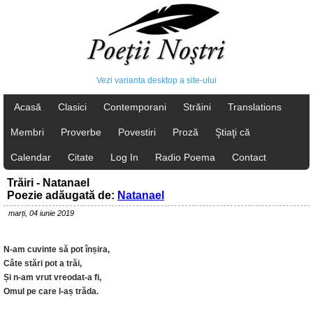
Vezi varianta desktop a site-ului
Acasă
Clasici
Contemporani
Străini
Translations
Membri
Proverbe
Povestiri
Proză
Ştiaţi că
Calendar
Citate
Log In
Radio Poema
Contact
Trăiri - Natanael
Poezie adăugată de:
Natanael
marți, 04 iunie 2019
N-am cuvinte să pot înșira,
Câte stări pot a trăi,
Și n-am vrut vreodat-a fi,
Omul pe care l-aș trăda.