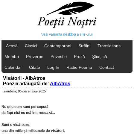
Vezi varianta desktop a site-ului
Acasă
Clasici
Contemporani
Străini
Translations
Membri
Proverbe
Povestiri
Proză
Ştiaţi că
Calendar
Citate
Log In
Radio Poema
Contact
Visătorii - AlbAtros
Poezie adăugată de:
AlbAtros
sâmbătă, 05 decembrie 2015
Nu știu cum sunt percepută
de fapt nici nu mă interesează...
Sunt o visătoare,
una din miile și milioanele de visători,