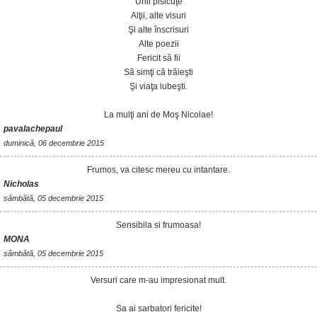
Unii pisicuţe
Alţii, alte visuri
Şi alte înscrisuri
Alte poezii
Fericit să fii
Să simţi că trăieşti
Şi viaţa iubeşti.
La mulţi ani de Moş Nicolae!
pavalachepaul
duminică, 06 decembrie 2015
Frumos, va citesc mereu cu intantare.
Nicholas
sâmbătă, 05 decembrie 2015
Sensibila si frumoasa!
MONA
sâmbătă, 05 decembrie 2015
Versuri care m-au impresionat mult.
Sa ai sarbatori fericite!