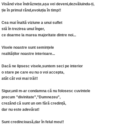
Visând vise îndrăznețe,așa vei deveni,dezvăluindu-ți,
ție în primul rând,evoluția în timp!!
Cea mai înaltă viziune a unui suflet
stă în trezirea unui înger,
ce doarme la marea majoritate dintre noi...
Visele noastre sunt semințele
realităților noastre interioare...
Dacă ne lipsesc visele,suntem seci pe interior
o stare pe care eu nu o voi accepta,
atât cât voi mai trăi!!
Sigur,unii m-ar condamna că nu folosesc cuvintele
precum ”divinitate”,”Dumnezeu”,
crezând că sunt un om fără credință,
dar nu este adevărat!
Sunt credincioasă,dar în felul meu!!