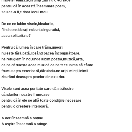
mărețe realizate,în timp ,dar nu o voi face
pentru că în această însemnare,poem,
sau ce-o fi,e doar locul meu.
De ce ne iubim visele,idealurile,
fiind considerați nebuni,singuratici,
acea solitaritate?
Pentru că lumea în care trăim,uneori,
nu este fără pată,lipsând pacea înconjurătoare,
ne refugiem în noi,unde iubim,poezia,muzică,arta,
ce ne dăruiește acea muzică ce ne face inima să cânte
frumusețea exterioară,dăruindu-ne aripi minții,inimii
zburând deasupra petelor din exterior.
Visele sunt acea puritate care dă strălucire
gândurilor noastre frumoase
pentru că în ele se află toate condițiile necesare
pentru o creștere interioară.
A dori înseamnă a obține.
A aspira înseamnă a atinge.