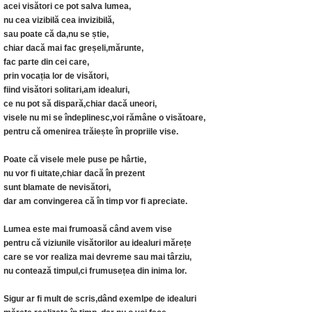
acei visători ce pot salva lumea,
nu cea vizibilă cea invizibilă,
sau poate că da,nu se știe,
chiar dacă mai fac greșeli,mărunte,
fac parte din cei care,
prin vocația lor de visători,
fiind visători solitari,am idealuri,
ce nu pot să dispară,chiar dacă uneori,
visele nu mi se îndeplinesc,voi rămâne o visătoare,
pentru că omenirea trăiește în propriile vise.
Poate că visele mele puse pe hârtie,
nu vor fi uitate,chiar dacă în prezent
sunt blamate de nevisători,
dar am convingerea că în timp vor fi apreciate.
Lumea este mai frumoasă când avem vise
pentru că viziunile visătorilor au idealuri mărețe
care se vor realiza mai devreme sau mai târziu,
nu contează timpul,ci frumusețea din inima lor.
Sigur ar fi mult de scris,dând exemlpe de idealuri