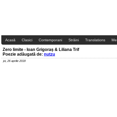
Acasă
Clasici
Contemporani
Străini
Translations
Me
Zero limite - Ioan Grigoraș & Liliana Trif
Poezie adăugată de:
nutzu
joi, 26 aprilie 2018