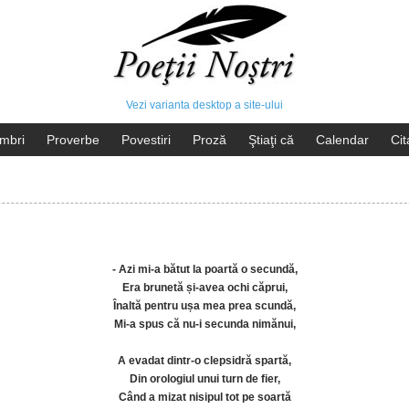
Vezi varianta desktop a site-ului
mbri
Proverbe
Povestiri
Proză
Ştiaţi că
Calendar
Cit
- Azi mi-a bătut la poartă o secundă,
Era brunetă și-avea ochi căprui,
Înaltă pentru ușa mea prea scundă,
Mi-a spus că nu-i secunda nimănui,
A evadat dintr-o clepsidră spartă,
Din orologiul unui turn de fier,
Când a mizat nisipul tot pe soartă