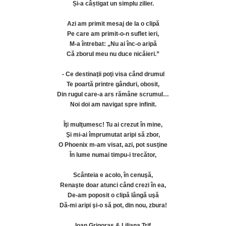
Și-a câștigat un simplu zilier.
Azi am primit mesaj de la o clipă
Pe care am primit-o-n suflet ieri,
M-a întrebat: „Nu ai înc-o aripă
Că zborul meu nu duce nicăieri.”
- Ce destinaţii poţi visa când drumul
Te poartă printre gânduri, obosit,
Din rugul care-a ars rămâne scrumul…
Noi doi am navigat spre infinit.
Îţi mulţumesc! Tu ai crezut în mine,
Şi mi-ai împrumutat aripi să zbor,
O Phoenix m-am visat, azi, pot susţine
În lume numai timpu-i trecător,
Scânteia e acolo, în cenuşă,
Renaşte doar atunci când crezi în ea,
De-am poposit o clipă lângă uşă
Dă-mi aripi şi-o să pot, din nou, zbura!
Ioan Grigoraș & Liliana Trif