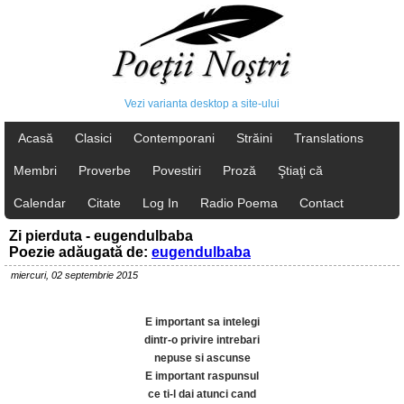
Vezi varianta desktop a site-ului
Acasă
Clasici
Contemporani
Străini
Translations
Membri
Proverbe
Povestiri
Proză
Ştiaţi că
Calendar
Citate
Log In
Radio Poema
Contact
Zi pierduta - eugendulbaba
Poezie adăugată de:
eugendulbaba
miercuri, 02 septembrie 2015
E important sa intelegi
dintr-o privire intrebari
nepuse si ascunse
E important raspunsul
ce ti-l dai atunci cand