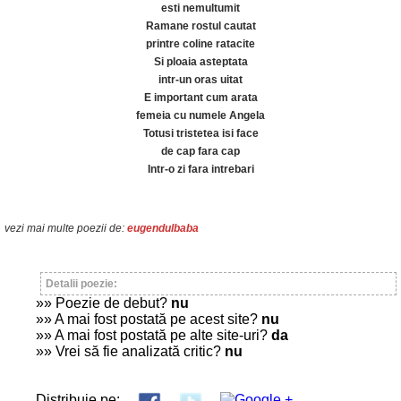
esti nemultumit
Ramane rostul cautat
printre coline ratacite
Si ploaia asteptata
intr-un oras uitat
E important cum arata
femeia cu numele Angela
Totusi tristetea isi face
de cap fara cap
Intr-o zi fara intrebari
vezi mai multe poezii de:
eugendulbaba
Detalii poezie:
»» Poezie de debut?
nu
»» A mai fost postată pe acest site?
nu
»» A mai fost postată pe alte site-uri?
da
»» Vrei să fie analizată critic?
nu
Distribuie pe: