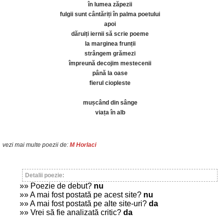
în lumea zăpezii
fulgii sunt cântăriți în palma poetului
apoi
dăruiți iernii să scrie poeme
la marginea frunții
strângem grămezi
împreună decojim mestecenii
până la oase
fierul ciopleste
mușcând din sânge
viața în alb
vezi mai multe poezii de:
M Horlaci
Detalii poezie:
»» Poezie de debut?
nu
»» A mai fost postată pe acest site?
nu
»» A mai fost postată pe alte site-uri?
da
»» Vrei să fie analizată critic?
da