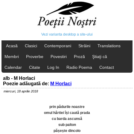
Vezi varianta desktop a site-ului
Acasă
Clasici
Contemporani
Străini
Translations
Membri
Proverbe
Povestiri
Proză
Ştiaţi că
Calendar
Citate
Log In
Radio Poema
Contact
alb - M Horlaci
Poezie adăugată de:
M Horlaci
miercuri, 18 aprilie 2018
prin pădurile noastre
omul hârtiei își caută prada
cu barda ascunsă
sub palton
pășește dincolo