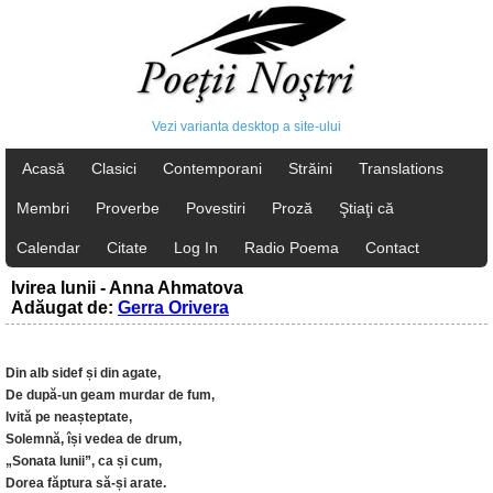
Vezi varianta desktop a site-ului
Acasă
Clasici
Contemporani
Străini
Translations
Membri
Proverbe
Povestiri
Proză
Ştiaţi că
Calendar
Citate
Log In
Radio Poema
Contact
Ivirea lunii - Anna Ahmatova
Adăugat de:
Gerra Orivera
Din alb sidef și din agate,
De după-un geam murdar de fum,
Ivită pe neașteptate,
Solemnă, își vedea de drum,
„Sonata lunii”, ca și cum,
Dorea făptura să-și arate.