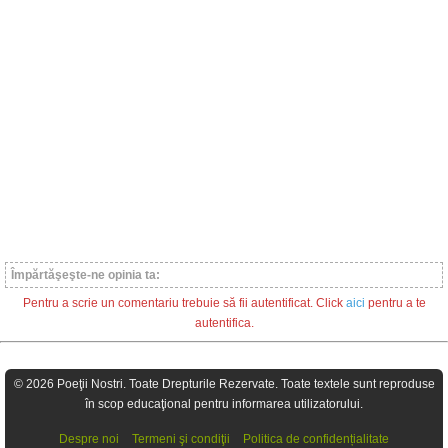
Împărtăşeşte-ne opinia ta:
Pentru a scrie un comentariu trebuie să fii autentificat. Click
aici
pentru a te
autentifica.
© 2026 Poeţii Nostri. Toate Drepturile Rezervate. Toate textele sunt reproduse
în scop educaţional pentru informarea utilizatorului.
Despre noi
Termeni şi condiţii
Politica de confidențialitate