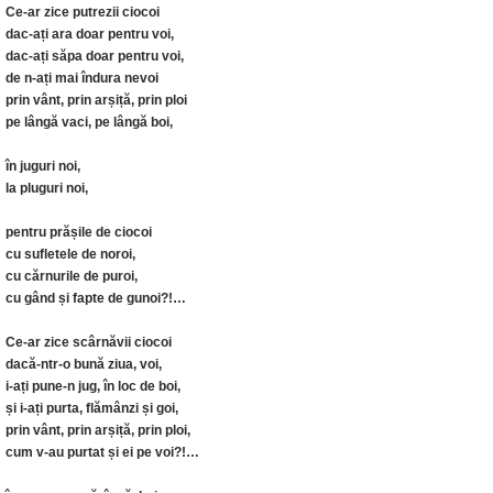
Ce-ar zice putrezii ciocoi
dac-ați ara doar pentru voi,
dac-ați săpa doar pentru voi,
de n-ați mai îndura nevoi
prin vânt, prin arșiță, prin ploi
pe lângă vaci, pe lângă boi,
în juguri noi,
la pluguri noi,
pentru prășile de ciocoi
cu sufletele de noroi,
cu cărnurile de puroi,
cu gând și fapte de gunoi?!…
Ce-ar zice scârnăvii ciocoi
dacă-ntr-o bună ziua, voi,
i-ați pune-n jug, în loc de boi,
și i-ați purta, flămânzi și goi,
prin vânt, prin arșiță, prin ploi,
cum v-au purtat și ei pe voi?!…