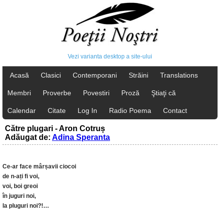
Vezi varianta desktop a site-ului
Acasă
Clasici
Contemporani
Străini
Translations
Membri
Proverbe
Povestiri
Proză
Ştiaţi că
Calendar
Citate
Log In
Radio Poema
Contact
Către plugari - Aron Cotruș
Adăugat de:
Adina Speranta
Ce-ar face mârșavii ciocoi
de n-ați fi voi,
voi, boi greoi
în juguri noi,
la pluguri noi?!…