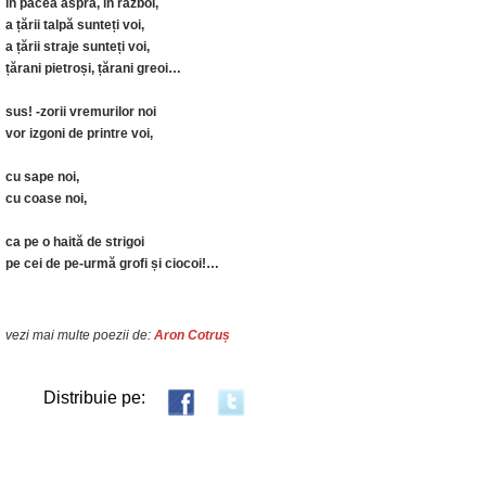
în pacea aspră, în război,
a țării talpă sunteți voi,
a țării straje sunteți voi,
țărani pietroși, țărani greoi…
sus! -zorii vremurilor noi
vor izgoni de printre voi,
cu sape noi,
cu coase noi,
ca pe o haită de strigoi
pe cei de pe-urmă grofi și ciocoi!…
vezi mai multe poezii de:
Aron Cotruș
Distribuie pe: