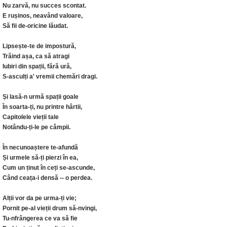
Nu zarvă, nu succes scontat.
E rușinos, neavând valoare,
Să fii de-oricine lăudat.
Lipsește-te de impostură,
Trăind așa, cа să atragi
Iubiri din spații, fără ură,
S-asculți a' vremii chemări dragi.
Și lasă-n urmă spații goale
În soarta-ți, nu printre hârtii,
Capitolele vieții tale
Notându-ți-le pe câmpii.
În necunoaștere te-afundă
Și urmele să-ți pierzi în ea,
Cum un ținut în ceți se-ascunde,
Când ceața-i densă -- o perdea.
Alții vor da pe urma-ți vie;
Pornit pe-al vieții drum să-nvingi,
Tu-nfrângerea ce va să fie