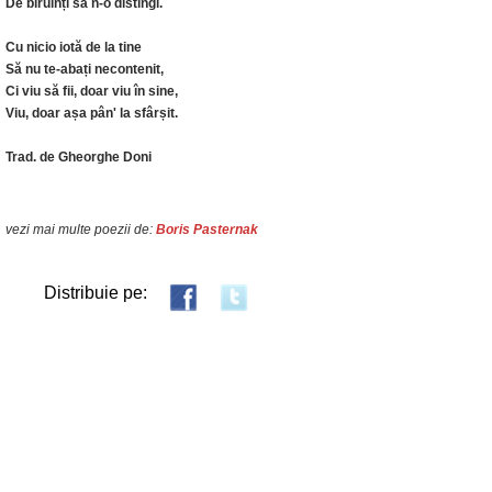
De biruinți să n-o distingi.
Cu nicio iotă de la tine
Să nu te-abați necontenit,
Ci viu să fii, doar viu în sine,
Viu, doar așa pân' la sfârșit.
Trad. de Gheorghe Doni
vezi mai multe poezii de:
Boris Pasternak
Distribuie pe: