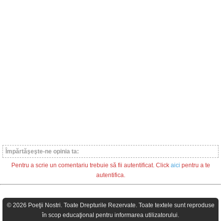
Împărtăşeşte-ne opinia ta:
Pentru a scrie un comentariu trebuie să fii autentificat. Click
aici
pentru a te
autentifica.
© 2026 Poeţii Nostri. Toate Drepturile Rezervate. Toate textele sunt reproduse
în scop educaţional pentru informarea utilizatorului.