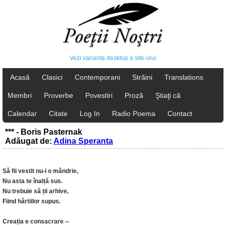
Vezi varianta desktop a site-ului
Acasă
Clasici
Contemporani
Străini
Translations
Membri
Proverbe
Povestiri
Proză
Ştiaţi că
Calendar
Citate
Log In
Radio Poema
Contact
*** - Boris Pasternak
Adăugat de:
Adina Speranta
Să fii vestit nu-i o mândrie,
Nu asta te înalță sus.
Nu trebuie să ții arhive,
Fiind hârtiilor supus.
Creația e consacrare --